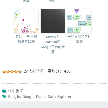
美金
码？
来信， 创业 和
SteveY对
一些文章和各种
移动互联网
Amazon和
资源
Google平台的吐
槽
(
27
人打了分，平均分：
4.30
)
轶事趣闻
Google
,
Google Public Data Explorer