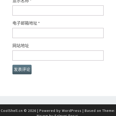
显示名称
*
电子邮箱地址
*
网站地址
CoolShell.cn © 2026
|
Powered by
WordPress
|
Based on Theme:
Nisarg by
Falguni Desai
.