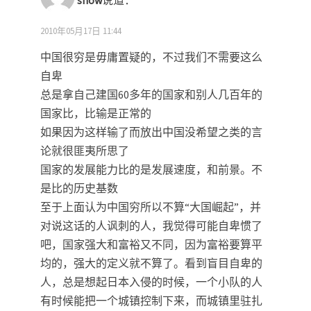
snow
说道：
2010年05月17日 11:44
中国很穷是毋庸置疑的，不过我们不需要这么
自卑
总是拿自己建国60多年的国家和别人几百年的
国家比，比输是正常的
如果因为这样输了而放出中国没希望之类的言
论就很匪夷所思了
国家的发展能力比的是发展速度，和前景。不
是比的历史基数
至于上面认为中国穷所以不算“大国崛起”，并
对说这话的人讽刺的人，我觉得可能自卑惯了
吧，国家强大和富裕又不同，因为富裕要算平
均的，强大的定义就不算了。看到盲目自卑的
人，总是想起日本入侵的时候，一个小队的人
有时候能把一个城镇控制下来，而城镇里驻扎