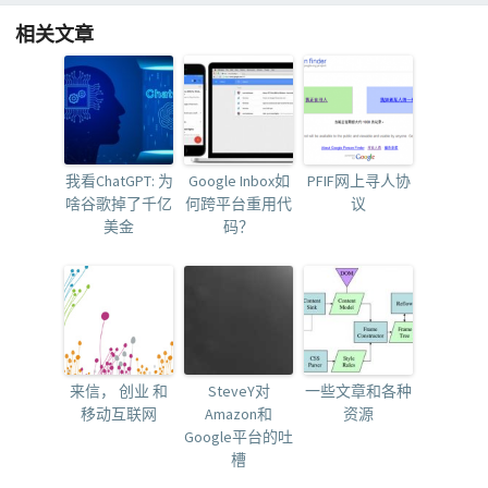
相关文章
我看ChatGPT: 为
Google Inbox如
PFIF网上寻人协
啥谷歌掉了千亿
何跨平台重用代
议
美金
码？
来信， 创业 和
SteveY对
一些文章和各种
移动互联网
Amazon和
资源
Google平台的吐
槽