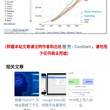
（转载本站文章请注明作者和出处
酷 壳 – CoolShell
，请勿用
于任何商业用途）
相关文章
我看ChatGPT: 为
Google Inbox如
PFIF网上寻人协
啥谷歌掉了千亿
何跨平台重用代
议