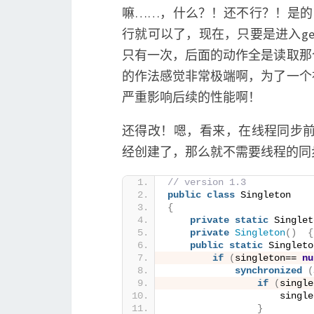
嘛……，什么？！还不行？！是的
行就可以了，现在，只要是进入get
只有一次，后面的动作全是读取那
的作法感觉非常极端啊，为了一个
严重影响后续的性能啊！
还得改！嗯，看来，在线程同步前还得加一
经创建了，那么就不需要线程的同步了。
// version 1.3
public
class
 Singleton
{
private
static
 Singlet
private
Singleton
()
{
public
static
 Singleto
if
(
singleton== 
nu
synchronized
(
if
(
single
                    single
}