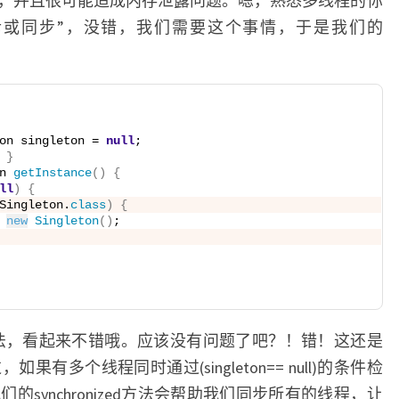
，并且很可能造成内存泄露问题。嗯，熟悉多线程的你
斥或同步”，没错，我们需要这个事情，于是我们的
on singleton = 
null
;
}
n 
getInstance
()
{
ll
)
{
Singleton.
class
)
{
 
new
Singleton
()
;
ized方法，看起来不错哦。应该没有问题了吧？！错！这还是
多个线程同时通过(singleton== null)的条件检
synchronized方法会帮助我们同步所有的线程，让