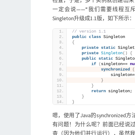
检查，于是，多个实例就创建出来
一定会说——“我们需要线程互
Singleton升级成1.1版，如下所示：
// version 1.1
public
class
 Singleton
{
private
static
 Singlet
private
Singleton
()
{
public
static
 Singleto
if
(
singleton== 
nu
synchronized
(
                singleton=
}
}
return
 singleton;
}
}
嗯，使用了Java的synchron
有问题！为什么呢？前面已经说过，如果有
查（因为他们并行运行），虽然我们的