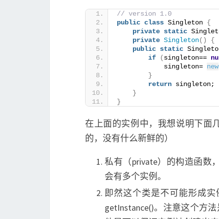
// version 1.0
public
class
 Singleton 
{
private
static
 Singlet
private
Singleton
()
{
public
static
 Singleto
if
(
singleton== 
nu
            singleton= 
new
}
return
 singleton;
}
}
在上面的实例中，我想说明下面几个
的，没有什么新鲜的）
私有（private）的构造
会有多个实例。
即然这个类是不可能形成实
getInstance()。注