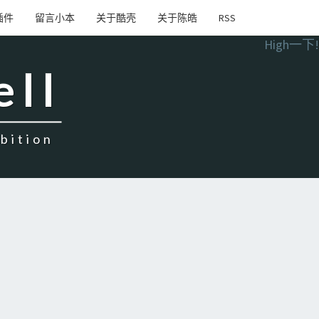
插件
留言小本
关于酷壳
关于陈皓
RSS
High一下!
ell
ition