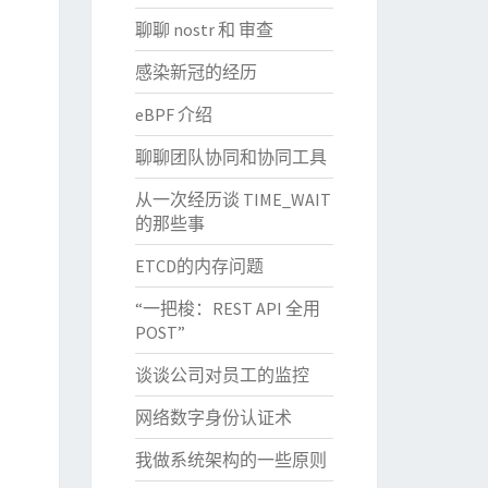
聊聊 nostr 和 审查
感染新冠的经历
eBPF 介绍
聊聊团队协同和协同工具
从一次经历谈 TIME_WAIT
的那些事
ETCD的内存问题
“一把梭：REST API 全用
POST”
谈谈公司对员工的监控
网络数字身份认证术
我做系统架构的一些原则