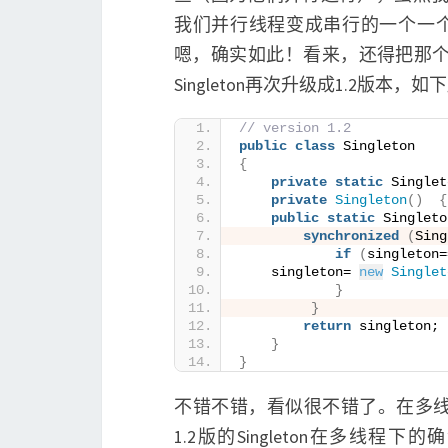
我们并行线程变成串行的一个一个
嗯，确实如此！看来，还得把那个判断(s
Singleton再次升级成1.2版本，
// version 1.2
public
class
 Singleton
{
private
static
 Singlet
private
Singleton
()
{
public
static
 Singleto
synchronized
(
Sing
if
(
singleton=
    singleton= 
new
Singlet
}
}
return
 singleton;
}
}
不错不错，看似很不错了。在多
1.2版的Singleton在多