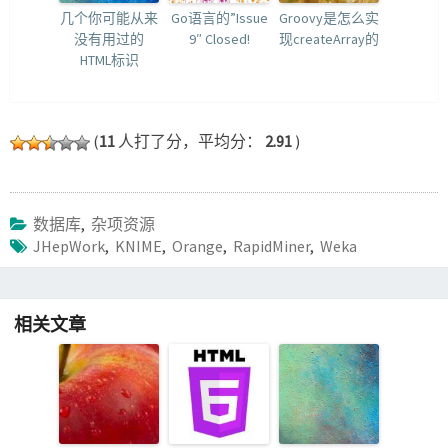
几个你可能从来
Go语言的”Issue
Groovy是怎么实
没有用过的
9″ Closed!
现createArray的
HTML标识
(
11
人打了分，平均分：
2.91
)
数据库
,
杂项资源
JHepWork
,
KNIME
,
Orange
,
RapidMiner
,
Weka
相关文章