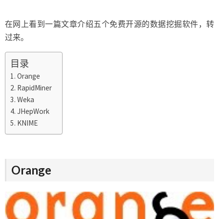
的
数
在网上看到一篇文章介绍五个免费开源的数据挖掘软件，转
据
过来。
挖
掘
目录
软
件
Orange
RapidMiner
Weka
JHepWork
KNIME
Orange