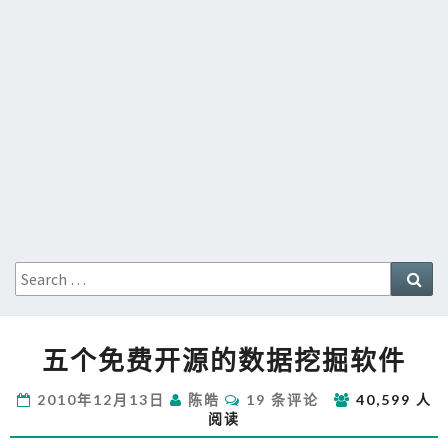
Search
Sea
for:
五
五个免费开源的数据挖掘软件
个
免
评
2010年12月13日
陈皓
19 条评论
40,599 人
费
论
阅读
开
源