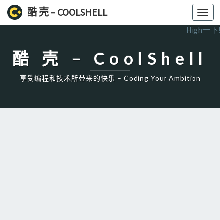
酷 壳 – COOLSHELL
Toggl
navig
High一下!
酷 壳 – CoolShell
享受编程和技术所带来的快乐 – Coding Your Ambition