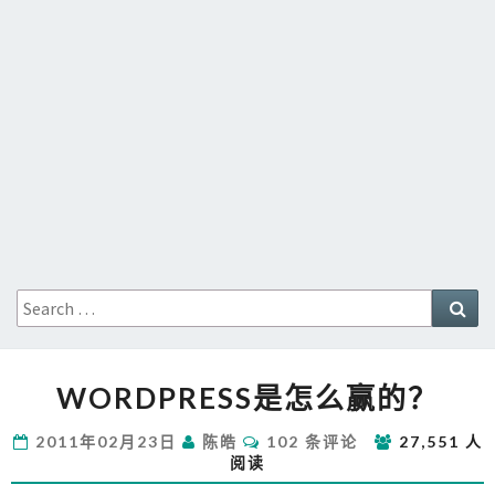
Search
Sea
for:
WORDPRESS
WORDPRESS是怎么赢的？
是
怎
评
2011年02月23日
陈皓
102 条评论
27,551 人
么
论
阅读
赢
的？