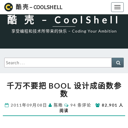
High一下!
酷 壳 – COOLSHELL
Toggl
naviga
酷 壳 – CoolShell
享受编程和技术所带来的快乐 – Coding Your Ambition
Search
Sea
for:
千
千万不要把 BOOL 设计成函数参
万
不
数
要
把
评
2011年09月08日
陈皓
94 条评论
82,901 人
论
BOOL
阅读
设
计