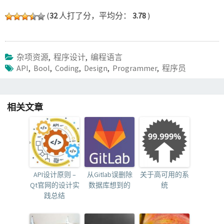
(
32
人打了分，平均分：
3.78
)
杂项资源
,
程序设计
,
编程语言
API
,
Bool
,
Coding
,
Design
,
Programmer
,
程序员
相关文章
API设计原则 –
从Gitlab误删除
关于高可用的系
Qt官网的设计实
数据库想到的
统
践总结