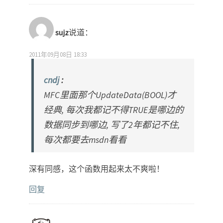
sujz
说道：
2011年09月08日 18:33
cndj
:
MFC里面那个UpdateData(BOOL)才
经典, 每次我都记不得TRUE是哪边的
数据同步到哪边, 写了2年都记不住,
每次都要去msdn看看
深有同感，这个函数用起来太不爽啦！
回复