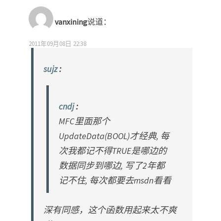
vanxining
说道：
2011年09月08日 22:38
sujz
:
cndj
:
MFC里面那个
UpdateData(BOOL)才经典, 每
次我都记不得TRUE是哪边的
数据同步到哪边, 写了2年都
记不住, 每次都要去msdn看看
深有同感，这个函数用起来太不爽