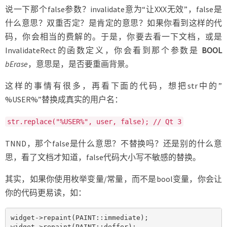
说一下那个false参数？invalidate意为“让XXX无效”，false是
什么意思？双重否定？是肯定的意思？如果你看到这样的代
码，你会相当的费解的。于是，你要去看一下文档，或是
InvalidateRect的函数定义，你会看到那个参数是
BOOL
bErase
，意思是，是否要重画背景。
这样的事情有很多，再看下面的代码，想把str中的”
%USER%”替换成真实的用户名：
str.replace("%USER%", user, false); // Qt 3
TNND，那个false是什么意思？不替换吗？还是别的什么意
思，看了文档才知道，false代码大小写不敏感的替换。
其实，如果你使用枚举变量/常量，而不是bool变量，你会让
你的代码更易读，如：
widget->repaint(PAINT::immediate);

widget->repaint(PAINT::deffer);
