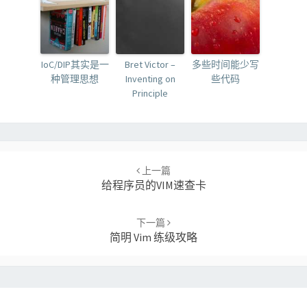
IoC/DIP其实是一
Bret Victor –
多些时间能少写
种管理思想
Inventing on
些代码
Principle
Post
navigation
上一篇
给程序员的VIM速查卡
下一篇
简明 Vim 练级攻略