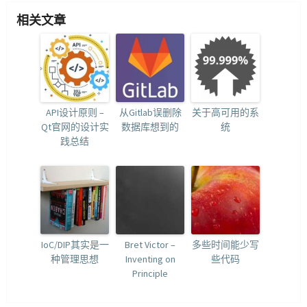
相关文章
API设计原则 –
从Gitlab误删除
关于高可用的系
Qt官网的设计实
数据库想到的
统
践总结
IoC/DIP其实是一
Bret Victor –
多些时间能少写
种管理思想
Inventing on
些代码
Principle