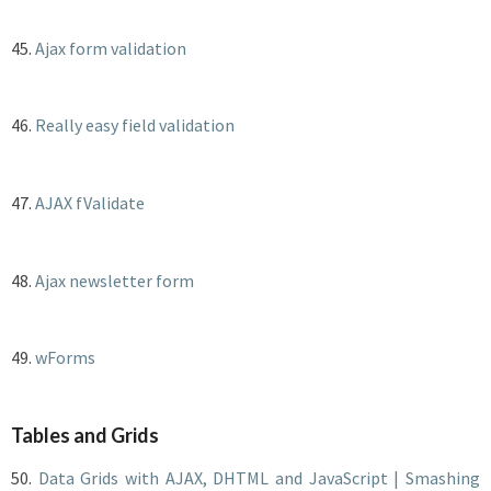
45.
Ajax form validation
46.
Really easy field validation
47.
AJAX fValidate
48.
Ajax newsletter form
49.
wForms
Tables and Grids
50.
Data Grids with AJAX, DHTML and JavaScript | Smashing