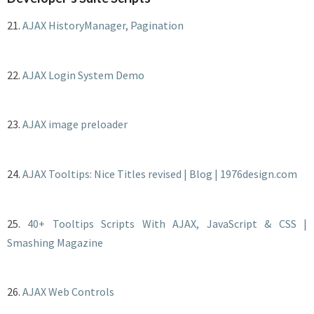
21.
AJAX HistoryManager, Pagination
22.
AJAX Login System Demo
23.
AJAX image preloader
24.
AJAX Tooltips: Nice Titles revised | Blog | 1976design.com
25.
40+ Tooltips Scripts With AJAX, JavaScript & CSS |
Smashing Magazine
26.
AJAX Web Controls