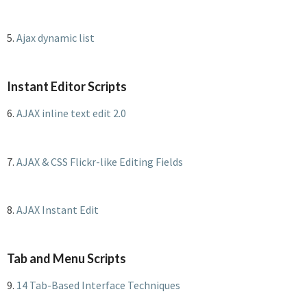
5.
Ajax dynamic list
Instant Editor Scripts
6.
AJAX inline text edit 2.0
7.
AJAX & CSS Flickr-like Editing Fields
8.
AJAX Instant Edit
Tab and Menu Scripts
9.
14 Tab-Based Interface Techniques