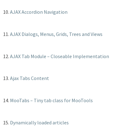
10.
AJAX Accordion Navigation
11.
AJAX Dialogs, Menus, Grids, Trees and Views
12.
AJAX Tab Module – Closeable Implementation
13.
Ajax Tabs Content
14.
MooTabs – Tiny tab class for MooTools
15.
Dynamically loaded articles