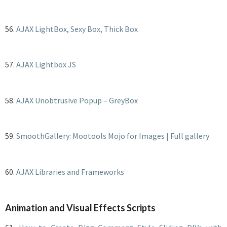
56.
AJAX LightBox, Sexy Box, Thick Box
57.
AJAX Lightbox JS
58.
AJAX Unobtrusive Popup – GreyBox
59.
SmoothGallery: Mootools Mojo for Images | Full gallery
60.
AJAX Libraries and Frameworks
Animation and Visual Effects Scripts