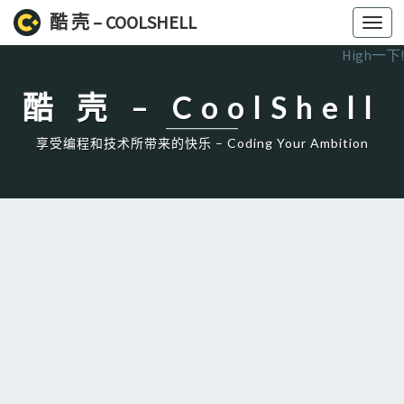
酷 壳 – COOLSHELL
Toggl
navig
High一下!
酷 壳 – CoolShell
享受编程和技术所带来的快乐 – Coding Your Ambition