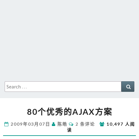
Search
Sea
for:
80
80个优秀的AJAX方案
个
优
评
2009年03月07日
陈皓
2 条评论
10,497 人阅
秀
论
读
的
AJAX