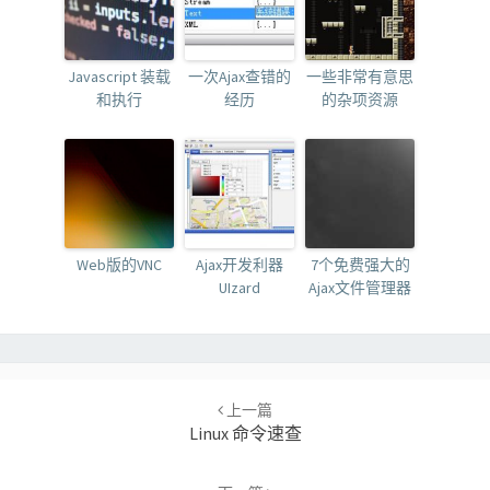
Javascript 装载
一次Ajax查错的
一些非常有意思
和执行
经历
的杂项资源
Web版的VNC
Ajax开发利器
7个免费强大的
UIzard
Ajax文件管理器
Post
navigation
上一篇
Linux 命令速查