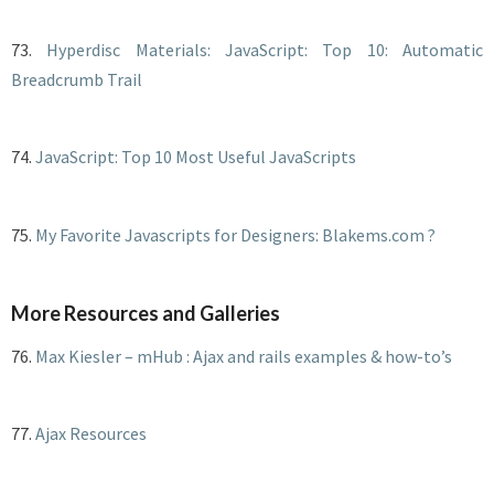
73.
Hyperdisc Materials: JavaScript: Top 10: Automatic
Breadcrumb Trail
74.
JavaScript: Top 10 Most Useful JavaScripts
75.
My Favorite Javascripts for Designers: Blakems.com ?
More Resources and Galleries
76.
Max Kiesler – mHub : Ajax and rails examples & how-to’s
77.
Ajax Resources