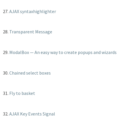
27.
AJAX syntaxhighlighter
28.
Transparent Message
29.
ModalBox — An easy way to create popups and wizards
30.
Chained select boxes
31.
Fly to basket
32.
AJAX Key Events Signal