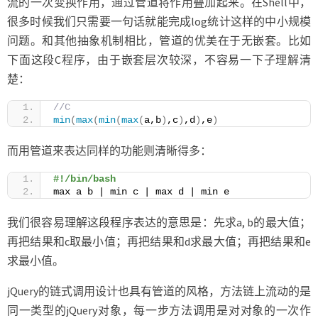
流的一次变换作用，通过管道将作用叠加起来。在Shell中，
很多时候我们只需要一句话就能完成log统计这样的中小规模
问题。和其他抽象机制相比，管道的优美在于无嵌套。比如
下面这段C程序，由于嵌套层次较深，不容易一下子理解清
楚：
//C
min
(
max
(
min
(
max
(
a,b
)
,c
)
,d
)
,e
)
而用管道来表达同样的功能则清晰得多：
#!/bin/bash
max a b | min c | max d | min e
我们很容易理解这段程序表达的意思是：先求a, b的最大值；
再把结果和c取最小值；再把结果和d求最大值；再把结果和e
求最小值。
jQuery的链式调用设计也具有管道的风格，方法链上流动的是
同一类型的jQuery对象，每一步方法调用是对对象的一次作