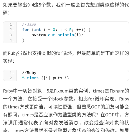
如果要输出0..4这5个数，我们一般会首先想到类似这样的代
码：
//Java
for
(
int
 i = 
0
; i 
<
5
; ++i
)
{
    system.
out
.
println
(
i
)
;
}
而Ruby虽然也支持类似的for循环，但最简单的是下面这样的
实现：
//Ruby
5
.
times
{
|i| puts i
}
Ruby中一切皆对象，5是Fixnum类的实例，times是Fixnum的
一个方法，它接受一个block参数。相比for循环实现，Ruby
的times方式更简洁，可读性更强，但熟悉OOP的朋友可能会
有疑问，times是否应该作为整型类的方法呢？在OOP中，方
法调用通常代表了向对象发送消息，改变或查询对象的状
态，times方法显然不是对整型对象状态的查询和修改。如果