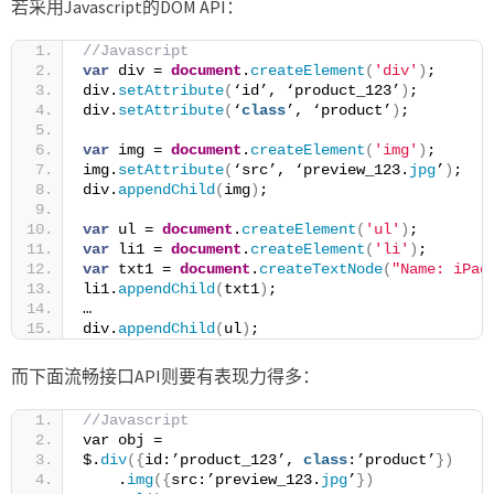
若采用Javascript的DOM API：
//Javascript
var
 div = 
document
.
createElement
(
'div'
)
;
div.
setAttribute
(
‘id’, ‘product_123’
)
;
div.
setAttribute
(
‘
class
’, ‘product’
)
;
var
 img = 
document
.
createElement
(
'img'
)
;
img.
setAttribute
(
‘src’, ‘preview_123.
jpg
’
)
;
div.
appendChild
(
img
)
;
var
 ul = 
document
.
createElement
(
'ul'
)
;
var
 li1 = 
document
.
createElement
(
'li'
)
;
var
 txt1 = 
document
.
createTextNode
(
"Name: iPad
li1.
appendChild
(
txt1
)
;
…
div.
appendChild
(
ul
)
;
而下面流畅接口API则要有表现力得多：
//Javascript
var obj =
$.
div
({
id:’product_123’, 
class
:’product’
})
    .
img
({
src:’preview_123.
jpg
’
})