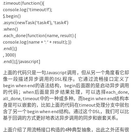
.timeout(function(){
console.log(‘timeout!!’);
$.begin()
.async(newTask(‘task4’), ‘task4’)
.when()
.each_done(function(name, result) {
console.log(name + ‘: ‘ + result); })
.end();}
, 3000)
.end();[/javascript]
上面的代码只是一句Javascript调用，但从另一个角度看它却
像一段描述异步调用的DSL程序。它通过流畅接口定义了
begin when end的语法结构，begin后面跟的是启动异步调用
的代码；when后面是异步结果处理，可以选择each_done,
all_done, timeout中的一种或多种。而begin when end结构本
身是可以嵌套的，比如上面的代码在timeout处理分支中就包
含了另一个begin when end结构。通过这个DSL，我们可以比
基于回调的方式更好地表达异步调用的同步和嵌套关系。
上面介绍了用流畅接口构造的4种典型抽象，出此之外还有很