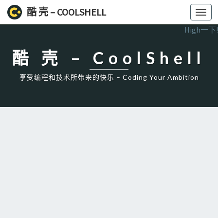
酷 壳 – COOLSHELL
Toggl
navig
High一下!
酷 壳 – CoolShell
享受编程和技术所带来的快乐 – Coding Your Ambition