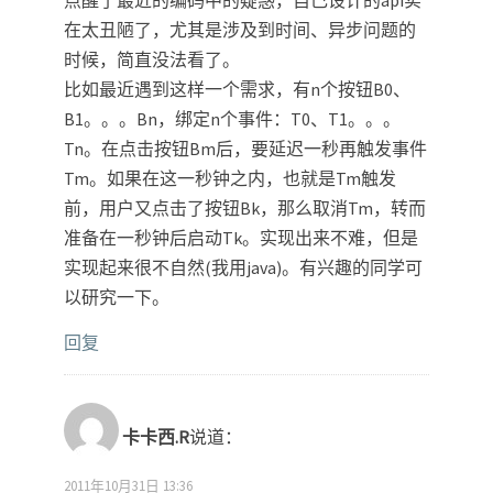
点醒了最近的编码中的疑惑，自己设计的api实
在太丑陋了，尤其是涉及到时间、异步问题的
时候，简直没法看了。
比如最近遇到这样一个需求，有n个按钮B0、
B1。。。Bn，绑定n个事件：T0、T1。。。
Tn。在点击按钮Bm后，要延迟一秒再触发事件
Tm。如果在这一秒钟之内，也就是Tm触发
前，用户又点击了按钮Bk，那么取消Tm，转而
准备在一秒钟后启动Tk。实现出来不难，但是
实现起来很不自然(我用java)。有兴趣的同学可
以研究一下。
回复
卡卡西.R
说道：
2011年10月31日 13:36