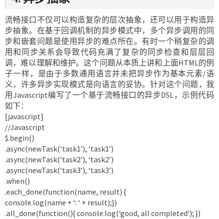
流畅接口不仅可以构造复杂的层次抽象，还可以用于构造异
步抽象。在基于回调机制的异步模式中，多个异步调用的同
步和嵌套问题是使用异步的难点所在。有时一个稍复杂的调
用和同步关系会导致代码充满了复杂的同步检查和层层回
调，难以理解和维护。这个问题从本质上讲和上面HTML的例
子一样，是由于多数通用语言并未把异步作为基本元素/语
义，许多异步实现模式是向语言的妥协。针对这个问题，我
用Javascript编写了一个基于流畅接口的异步DSL，示例代码
如下：
[javascript]
//Javascript
$.begin()
.async(newTask(‘task1’), ‘task1’)
.async(newTask(‘task2’), ‘task2’)
.async(newTask(‘task3’), ‘task3’)
.when()
.each_done(function(name, result) {
console.log(name + ‘: ‘ + result);})
.all_done(function(){ console.log(‘good, all completed’); })