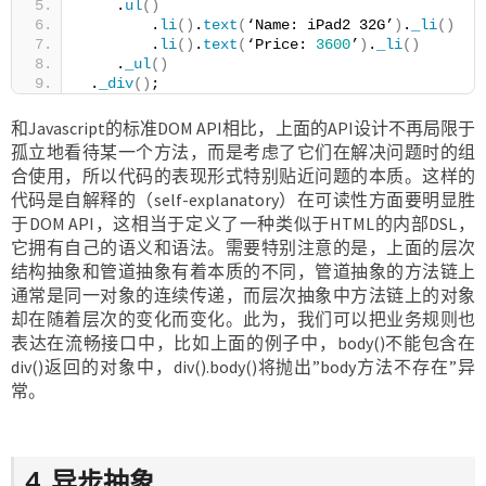
    .
ul
()
        .
li
()
.
text
(
‘Name: iPad2 32G’
)
.
_li
()
        .
li
()
.
text
(
‘Price: 
3600
’
)
.
_li
()
    .
_ul
()
 .
_div
()
;
和Javascript的标准DOM API相比，上面的API设计不再局限于
孤立地看待某一个方法，而是考虑了它们在解决问题时的组
合使用，所以代码的表现形式特别贴近问题的本质。这样的
代码是自解释的（self-explanatory）在可读性方面要明显胜
于DOM API，这相当于定义了一种类似于HTML的内部DSL，
它拥有自己的语义和语法。需要特别注意的是，上面的层次
结构抽象和管道抽象有着本质的不同，管道抽象的方法链上
通常是同一对象的连续传递，而层次抽象中方法链上的对象
却在随着层次的变化而变化。此为，我们可以把业务规则也
表达在流畅接口中，比如上面的例子中，body()不能包含在
div()返回的对象中，div().body()将抛出”body方法不存在”异
常。
4. 异步抽象