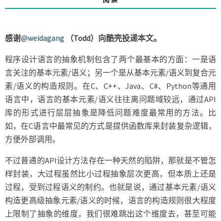
接
口
构
感谢
@weidagang
（Todd）向酷壳投递本文。
造
内
程序设计语言的抽象机制包含了两个最基本的方面：一是语
部
言关注的基本元素/语义；另一个是从基本元素/语义到复合元
DSL
素/语义的构造规则。在C、C++、Java、C#、Python等通用
语言中，语言的基本元素/语义往往离问题域较远，通过API
库的形式进行层层抽象是降低问题难度最常用的方法。比
如，在C语言中最常见的方式是提供函数库来封装复杂逻辑，
方便外部调用。
不过普通的API设计方法存在一种天然的陷阱，那就是不管怎
样封装，大过程虽然比小过程抽象层次更高，但本质上还是
过程，受到过程语义的制约。也就是说，通过基本元素/语义
构造更高级抽象元素/语义的时候，语言的构造规则很大程度
上限制了抽象的维度，我们很难跳出这个维度去，甚至可能