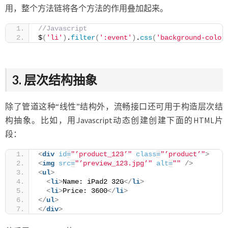
用，整个方法链将各个方法的作用叠加起来。
//Javascript
$
(
'li'
)
.
filter
(
':event'
)
.
css
(
'background-color
3. 层次结构抽象
除了管道这种“线性”结构外，流畅接口还可用于构造层次结
构抽象。比如，用Javascript动态创建创建下面的HTML片
段：
<
div
id
=
"’product_123’"
class
=
"’product’"
>
<
img
src
=
"’preview_123.jpg’"
alt
=
""
/>
<
ul
>
<
li
>
Name: iPad2 32G
</
li
>
<
li
>
Price: 3600
</
li
>
</
ul
>
</
div
>