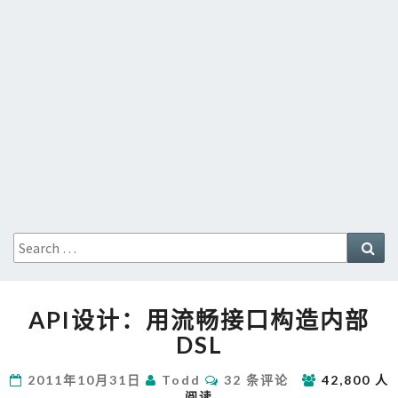
Search
Sea
for:
API
API设计：用流畅接口构造内部
设
计：
DSL
用
流
评
2011年10月31日
Todd
32 条评论
42,800 人
论
畅
阅读