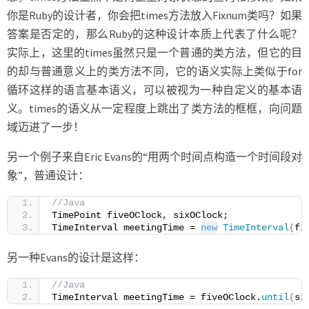
你是Ruby的设计者，你会把times方法放入Fixnum类吗？如果
答案是否定的，那么Ruby的这种设计本质上代表了什么呢？
实际上，这里的times虽然只是一个普通的类方法，但它的目
的却与普通意义上的类方法不同，它的语义实际上类似于for
循环这样的语言基本语义，可以被视为一种自定义的基本语
义。times的语义从一定程度上跳出了类方法的框框，向问题
域迈进了一步！
另一个例子来自Eric Evans的“用两个时间点构造一个时间段对
象”，普通设计：
//Java
TimePoint fiveOClock, sixOClock;
TimeInterval meetingTime = 
new
TimeInterval
(
fi
另一种Evans的设计是这样：
//Java
TimeInterval meetingTime = fiveOClock.
until
(
si