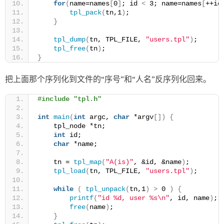
for
(
name=names
[
0
]
; id 
<
 3; name=names
[
++id
tpl_pack
(
tn,1
)
;
}
tpl_dump
(
tn, TPL_FILE, 
"users.tpl"
)
;
tpl_free
(
tn
)
;
}
把上面那个序列化到文件的“序号”和“人名”反序列化回来。
#include "tpl.h"
int
main
(
int
 argc, 
char
 *argv
[])
{
    tpl_node *tn;
int
 id;
char
 *name;
    tn = 
tpl_map
(
"A(is)"
, &id, &name
)
;
tpl_load
(
tn, TPL_FILE, 
"users.tpl"
)
;
while
(
tpl_unpack
(
tn,1
)
>
 0 
)
{
printf
(
"id %d, user %s\n"
, id, name
)
;
free
(
name
)
;
}