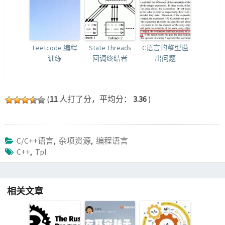
Leetcode 编程
State Threads
C语言的整型溢
训练
回调终结者
出问题
(
11
人打了分，平均分：
3.36
)
C/C++语言
,
杂项资源
,
编程语言
C++
,
Tpl
相关文章