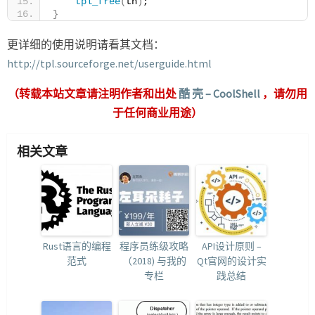
tpl_free
(
tn
)
;
}
更详细的使用说明请看其文档：
http://tpl.sourceforge.net/userguide.html
（转载本站文章请注明作者和出处
酷 壳 – CoolShell
，请勿用
于任何商业用途）
相关文章
Rust语言的编程
程序员练级攻略
API设计原则 –
范式
（2018) 与我的
Qt官网的设计实
专栏
践总结