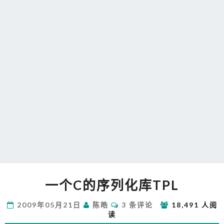
一
一个C的序列化库TPL
个
C
评
2009年05月21日
陈皓
3 条评论
18,491 人阅
的
论
读
序