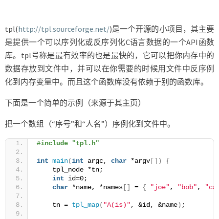
列
化
库
tpl(
http://tpl.sourceforge.net/
)是一个开源的小项目，其主要
TPL
是提供一个可以序列化或反序列化C语言数据的一个API函数
库。tpl号称是最有效率的也是最快的，它可以把你内存中的
数据存放到文件中，并可以在你需要的时候用文件中反序例
化到内存变量中。而且这个函数库没有依赖于别的函数库。
下面是一个简单的示例（来源于其主页）
把一个数组（“序号”和“人名”）序例化到文件中。
#include "tpl.h"
int
main
(
int
 argc, 
char
 *argv
[])
{
    tpl_node *tn;
int
 id=0;
char
 *name, *names
[]
 = 
{
"joe"
, 
"bob"
, 
"ca
    tn = 
tpl_map
(
"A(is)"
, &id, &name
)
;