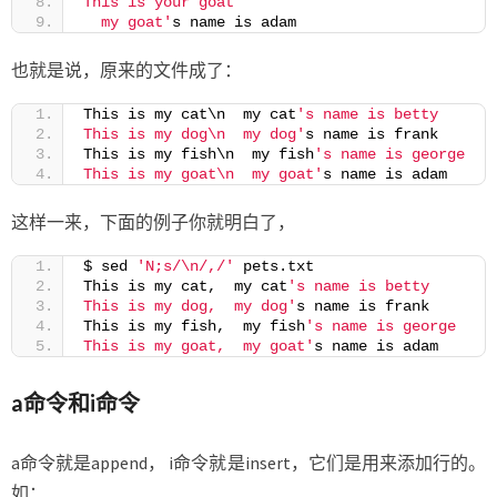
This is your goat
  my goat'
s name is adam
也就是说，原来的文件成了：
This is my cat\n  my cat
's name is betty
This is my dog\n  my dog'
s name is frank
This is my fish\n  my fish
's name is george
This is my goat\n  my goat'
s name is adam
这样一来，下面的例子你就明白了，
$ sed 
'N;s/\n/,/'
 pets.txt
This is my cat,  my cat
's name is betty
This is my dog,  my dog'
s name is frank
This is my fish,  my fish
's name is george
This is my goat,  my goat'
s name is adam
a命令和i命令
a命令就是append， i命令就是insert，它们是用来添加行的。
如：