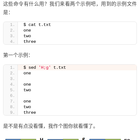
这些命令有什么用？我们来看两个示例吧，用到的示例文件
是：
$ cat t.txt
one
two
three
第一个示例：
$ sed 
'H;g'
 t.txt
one
one
two
one
two
three
是不是有点没看懂，我作个图你就看懂了。