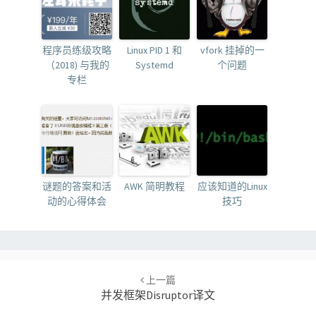
程序员练级攻略
Linux PID 1 和
vfork 挂掉的一
（2018) 与我的
Systemd
个问题
专栏
谜题的答案和活
AWK 简明教程
应该知道的Linux
动的心得体会
技巧
Post
navigation
上一篇
并发框架Disruptor译文