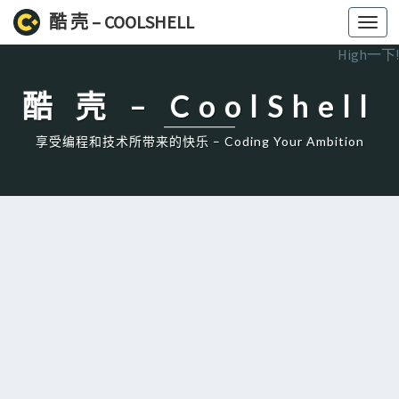
酷 壳 – COOLSHELL
Toggl
navig
High一下!
酷 壳 – CoolShell
享受编程和技术所带来的快乐 – Coding Your Ambition