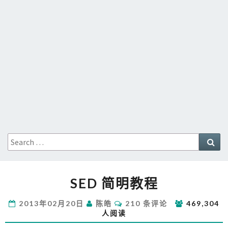
Search
Sea
for:
SED
SED 简明教程
简
明
评
2013年02月20日
陈皓
210 条评论
469,304
教
论
人阅读
程