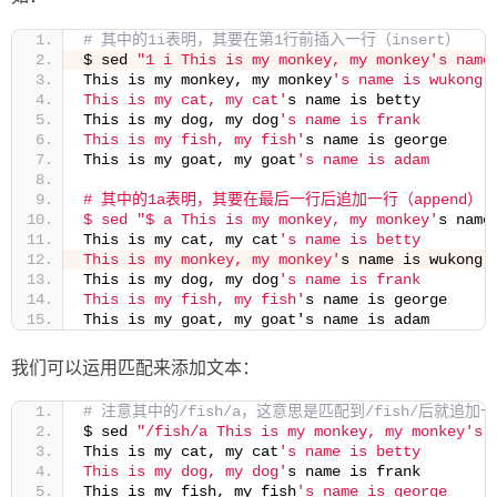
# 其中的1i表明，其要在第1行前插入一行（insert）
$ sed 
"1 i This is my monkey, my monkey's name
This is my monkey, my monkey
's name is wukong
This is my cat, my cat'
s name is betty
This is my dog, my dog
's name is frank
This is my fish, my fish'
s name is george
This is my goat, my goat
's name is adam
# 其中的1a表明，其要在最后一行后追加一行（append）
$ sed "$ a This is my monkey, my monkey'
s name
This is my cat, my cat
's name is betty
This is my monkey, my monkey'
s name is wukong
This is my dog, my dog
's name is frank
This is my fish, my fish'
s name is george
This is my goat, my goat's name is adam
我们可以运用匹配来添加文本：
# 注意其中的/fish/a，这意思是匹配到/fish/后就追加
$ sed 
"/fish/a This is my monkey, my monkey's 
This is my cat, my cat
's name is betty
This is my dog, my dog'
s name is frank
This is my fish, my fish
's name is george