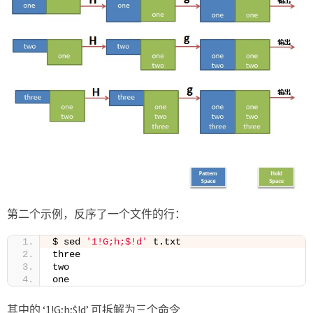
第二个示例，反序了一个文件的行：
$ sed 
'1!G;h;$!d'
 t.txt
three
two
one
其中的 ‘1!G;h;$!d’ 可拆解为三个命令