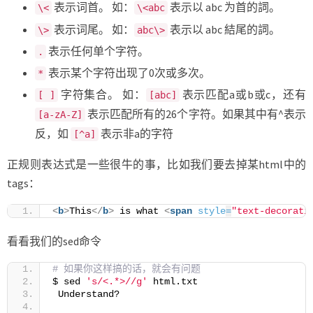
表示词首。 如：
表示以 abc 为首的詞。
\<
\<abc
表示词尾。 如：
表示以 abc 結尾的詞。
\>
abc\>
表示任何单个字符。
.
表示某个字符出现了0次或多次。
*
字符集合。 如：
表示匹配a或b或c，还有
[ ]
[abc]
表示匹配所有的26个字符。如果其中有^表示
[a-zA-Z]
反，如
表示非a的字符
[^a]
正规则表达式是一些很牛的事，比如我们要去掉某html中的
tags：
<
b
>
This
</
b
>
 is what 
<
span
style
=
"text-decorati
看看我们的sed命令
# 如果你这样搞的话，就会有问题
$ sed 
's/<.*>//g'
 html.txt
 Understand?