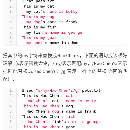
$ cat pets.txt
This is my cat
  my cat
's name is betty
This is my dog
  my dog'
s name is frank
This is my fish
  my fish
's name is george
This is my goat
  my goat'
s name is adam
把其中的my字符串替换成Hao Chen’s，下面的语句应该很好
理解（s表示替换命令，/my/表示匹配my，/Hao Chen’s/表示
把匹配替换成Hao Chen’s，/g 表示一行上的替换所有的匹
配）：
$ sed 
"s/my/Hao Chen's/g"
 pets.txt
This is Hao Chen
's cat
  Hao Chen'
s cat
's name is betty
This is Hao Chen'
s dog
  Hao Chen
's dog'
s name is frank
This is Hao Chen
's fish
  Hao Chen'
s fish
's name is george
This is Hao Chen'
s goat