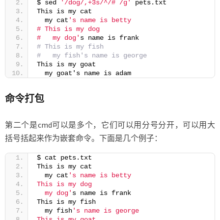
$ sed 
'/dog/,+3s/^/# /g'
 pets.txt
This is my cat
  my cat
's name is betty
# This is my dog
#   my dog'
s name is frank
# This is my fish
#   my fish's name is george
This is my goat
  my goat's name is adam
命令打包
第二个是cmd可以是多个，它们可以用分号分开，可以用大
括号括起来作为嵌套命令。下面是几个例子：
$ cat pets.txt
This is my cat
  my cat
's name is betty
This is my dog
  my dog'
s name is frank
This is my fish
  my fish
's name is george
This is my goat