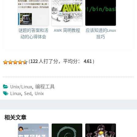
谜题的答案和活
AWK 简明教程
应该知道的Linux
动的心得体会
技巧
(
122
人打了分，平均分：
4.61
)
Unix/Linux
,
编程工具
Linux
,
Sed
,
Unix
相关文章