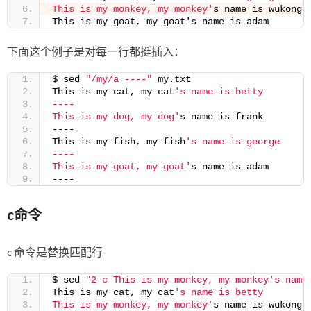
This is my monkey, my monkey'
s name is wukong
This is my goat, my goat's name is adam
下面这个例子是对每一行都挺插入：
$ sed 
"/my/a ----"
 my.txt
This is my cat, my cat
's name is betty
----
This is my dog, my dog'
s name is frank
----
This is my fish, my fish
's name is george
----
This is my goat, my goat'
s name is adam
----
c命令
c 命令是替换匹配行
$ sed 
"2 c This is my monkey, my monkey's name
This is my cat, my cat
's name is betty
This is my monkey, my monkey'
s name is wukong