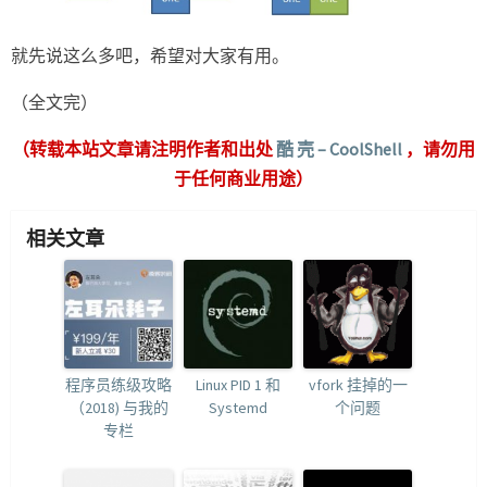
就先说这么多吧，希望对大家有用。
（全文完）
（转载本站文章请注明作者和出处
酷 壳 – CoolShell
，请勿用
于任何商业用途）
相关文章
程序员练级攻略
Linux PID 1 和
vfork 挂掉的一
（2018) 与我的
Systemd
个问题
专栏