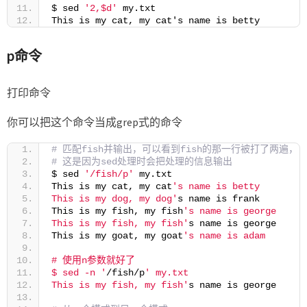
$ sed 
'2,$d'
 my.txt
This is my cat, my cat's name is betty
p命令
打印命令
你可以把这个命令当成grep式的命令
# 匹配fish并输出，可以看到fish的那一行被打了两遍，
# 这是因为sed处理时会把处理的信息输出
$ sed 
'/fish/p'
 my.txt
This is my cat, my cat
's name is betty
This is my dog, my dog'
s name is frank
This is my fish, my fish
's name is george
This is my fish, my fish'
s name is george
This is my goat, my goat
's name is adam
# 使用n参数就好了
$ sed -n '
/fish/p
' my.txt
This is my fish, my fish'
s name is george