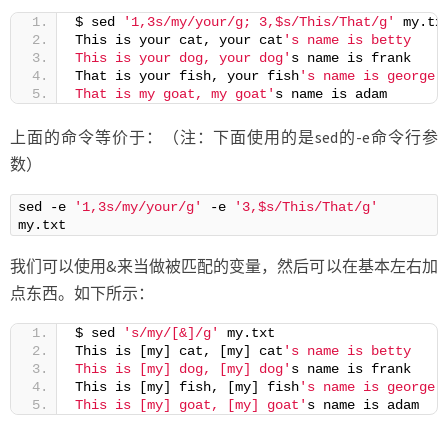
$ sed 
'1,3s/my/your/g; 3,$s/This/That/g'
 my.tx
This is your cat, your cat
's name is betty
This is your dog, your dog'
s name is frank
That is your fish, your fish
's name is george
That is my goat, my goat'
s name is adam
上面的命令等价于：（注：下面使用的是sed的-e命令行参
数）
sed -e 
'1,3s/my/your/g'
 -e 
'3,$s/This/That/g'
my.txt
我们可以使用&来当做被匹配的变量，然后可以在基本左右加
点东西。如下所示：
$ sed 
's/my/[&]/g'
 my.txt
This is [my] cat, [my] cat
's name is betty
This is [my] dog, [my] dog'
s name is frank
This is [my] fish, [my] fish
's name is george
This is [my] goat, [my] goat'
s name is adam