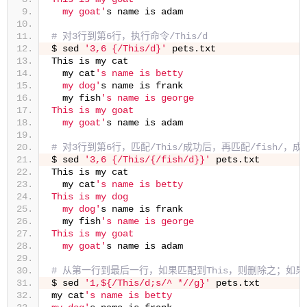
  my goat'
s name is adam
# 对3行到第6行，执行命令/This/d
$ sed 
'3,6 {/This/d}'
 pets.txt
This is my cat
  my cat
's name is betty
  my dog'
s name is frank
  my fish
's name is george
This is my goat
  my goat'
s name is adam
# 对3行到第6行，匹配/This/成功后，再匹配/fish/，
$ sed 
'3,6 {/This/{/fish/d}}'
 pets.txt
This is my cat
  my cat
's name is betty
This is my dog
  my dog'
s name is frank
  my fish
's name is george
This is my goat
  my goat'
s name is adam
# 从第一行到最后一行，如果匹配到This，则删除之；如
$ sed 
'1,${/This/d;s/^ *//g}'
 pets.txt
my cat
's name is betty