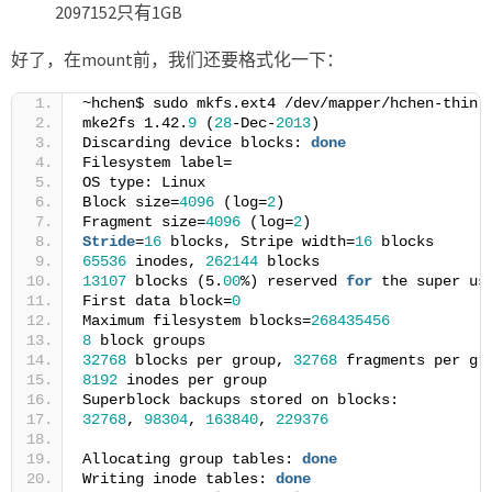
2097152只有1GB
好了，在mount前，我们还要格式化一下：
~hchen$ sudo mkfs.ext4 /dev/mapper/hchen-thin-
mke2fs 1.42.
9
 (
28
-Dec-
2013
)
Discarding device blocks: 
done
Filesystem label=
OS type: Linux
Block size=
4096
 (log=
2
)
Fragment size=
4096
 (log=
2
)
Stride
=
16
 blocks, Stripe width=
16
 blocks
65536
 inodes, 
262144
 blocks
13107
 blocks (5.
00
%) reserved 
for
 the super us
First data block=
0
Maximum filesystem blocks=
268435456
8
 block groups
32768
 blocks per group, 
32768
 fragments per gr
8192
 inodes per group
Superblock backups stored on blocks:
32768
, 
98304
, 
163840
, 
229376
Allocating group tables: 
done
Writing inode tables: 
done