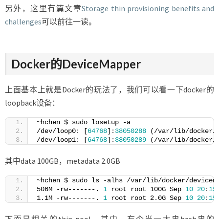
另外，这里有篇文章
Storage thin provisioning benefits and
challenges
可以前往一读。
Docker的DeviceMapper
上面基本上就是Docker的玩法了，我们可以看一下docker的
loopback设备：
~hchen $ sudo losetup -a
/dev/loop0: [
64768
]:
38050288
 (/var/lib/docker/
/dev/loop1: [
64768
]:
38050289
 (/var/lib/docker/
其中data 100GB，metadata 2.0GB
~hchen $ sudo ls -alhs /var/lib/docker/devicem
506M -rw-------. 
1
 root root 100G Sep 
10
20
:
15
1.1M -rw-------. 
1
 root root 2.0G Sep 
10
20
:
15
下面是相关的thin-pool。其中，有个当一大串hash串的