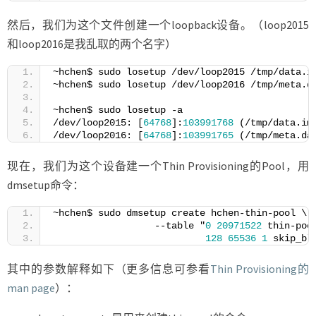
然后，我们为这个文件创建一个loopback设备。（loop2015
和loop2016是我乱取的两个名字）
~hchen$ sudo losetup /dev/loop2015 /tmp/data.i
~hchen$ sudo losetup /dev/loop2016 /tmp/meta.d
~hchen$ sudo losetup -a
/dev/loop2015: [
64768
]:
103991768
 (/tmp/data.im
/dev/loop2016: [
64768
]:
103991765
 (/tmp/meta.da
现在，我们为这个设备建一个Thin Provisioning的Pool，用
dmsetup命令：
~hchen$ sudo dmsetup create hchen-thin-pool \
                  --table "
0
20971522
 thin-poo
128
65536
1
 skip_bl
其中的参数解释如下（更多信息可参看
Thin Provisioning的
man page
）：