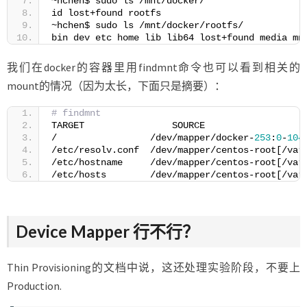
~hchen$ sudo ls /mnt/docker/
id lost+found rootfs
~hchen$ sudo ls /mnt/docker/rootfs/
bin dev etc home lib lib64 lost+found media mn
我们在docker的容器里用findmnt命令也可以看到相关的
mount的情况（因为太长，下面只是摘要）：
# findmnt
TARGET                SOURCE               
/                 /dev/mapper/docker-
253
:
0
-
104
/etc/resolv.conf  /dev/mapper/centos-root[/var
/etc/hostname     /dev/mapper/centos-root[/var
/etc/hosts        /dev/mapper/centos-root[/var
Device Mapper 行不行？
Thin Provisioning的文档中说，这还处理实验阶段，不要上
Production.