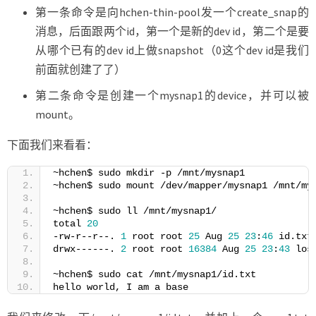
第一条命令是向hchen-thin-pool发一个create_snap的
消息，后面跟两个id，第一个是新的dev id，第二个是要
从哪个已有的dev id上做snapshot（0这个dev id是我们
前面就创建了了）
第二条命令是创建一个mysnap1的device，并可以被
mount。
下面我们来看看：
~hchen$ sudo mkdir -p /mnt/mysnap1
~hchen$ sudo mount /dev/mapper/mysnap1 /mnt/my
~hchen$ sudo ll /mnt/mysnap1/
total 
20
-rw-r--r--. 
1
 root root 
25
 Aug 
25
23
:
46
 id.txt
drwx------. 
2
 root root 
16384
 Aug 
25
23
:
43
 los
~hchen$ sudo cat /mnt/mysnap1/id.txt
hello world, I am a base