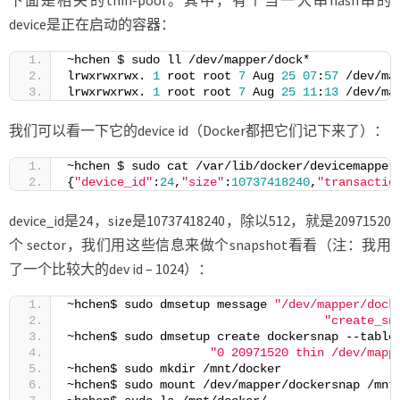
device是正在启动的容器：
~hchen $ sudo ll /dev/mapper/dock*
lrwxrwxrwx. 
1
 root root 
7
 Aug 
25
07
:
57
 /dev/ma
lrwxrwxrwx. 
1
 root root 
7
 Aug 
25
11
:
13
 /dev/ma
我们可以看一下它的device id（Docker都把它们记下来了）：
~hchen $ sudo cat /var/lib/docker/devicemapper
{
"device_id"
:
24
,
"size"
:
10737418240
,
"transactio
device_id是24，size是10737418240，除以512，就是20971520
个 sector，我们用这些信息来做个snapshot看看（注：我用
了一个比较大的dev id – 1024）：
~hchen$ sudo dmsetup message 
"/dev/mapper/dock
"create_sn
~hchen$ sudo dmsetup create dockersnap --table
"0 20971520 thin /dev/mapp
~hchen$ sudo mkdir /mnt/docker
~hchen$ sudo mount /dev/mapper/dockersnap /mnt