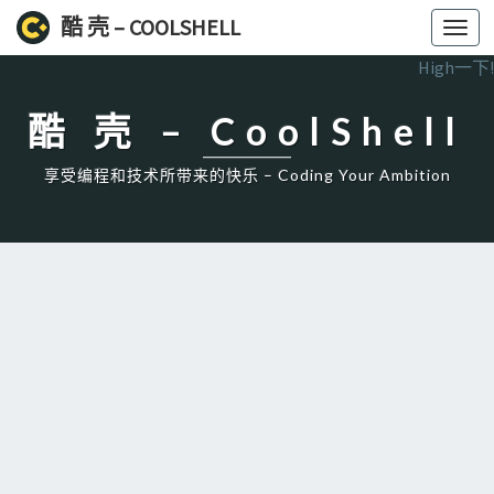
酷 壳 – COOLSHELL
Toggl
navig
High一下!
酷 壳 – CoolShell
享受编程和技术所带来的快乐 – Coding Your Ambition