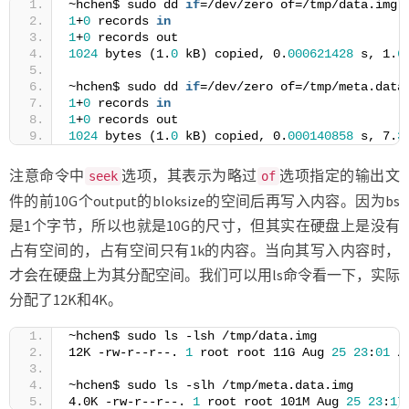
~hchen$ sudo dd 
if
=/dev/zero of=/tmp/data.img 
1
+
0
 records 
in
1
+
0
 records out
1024
 bytes (1.
0
 kB) copied, 0.
000621428
 s, 1.
6
~hchen$ sudo dd 
if
=/dev/zero of=/tmp/meta.data
1
+
0
 records 
in
1
+
0
 records out
1024
 bytes (1.
0
 kB) copied, 0.
000140858
 s, 7.
3
注意命令中
选项，其表示为略过
选项指定的输出文
seek
of
件的前10G个output的bloksize的空间后再写入内容。因为bs
是1个字节，所以也就是10G的尺寸，但其实在硬盘上是没有
占有空间的，占有空间只有1k的内容。当向其写入内容时，
才会在硬盘上为其分配空间。我们可以用ls命令看一下，实际
分配了12K和4K。
~hchen$ sudo ls -lsh /tmp/data.img
12K -rw-r--r--. 
1
 root root 11G Aug 
25
23
:
01
 /
~hchen$ sudo ls -slh /tmp/meta.data.img
4.0K -rw-r--r--. 
1
 root root 101M Aug 
25
23
:
17