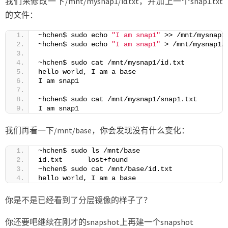
我们来修改一下/mnt/mysnap1/id.txt，并加上一个snap1.txt
的文件：
~hchen$ sudo echo 
"I am snap1"
 >> /mnt/mysnap1
~hchen$ sudo echo 
"I am snap1"
 > /mnt/mysnap1/
~hchen$ sudo cat /mnt/mysnap1/id.txt
hello world, I am a base
I am snap1
~hchen$ sudo cat /mnt/mysnap1/snap1.txt
I am snap1
我们再看一下/mnt/base，你会发现没有什么变化：
~hchen$ sudo ls /mnt/base
id.txt      lost+found
~hchen$ sudo cat /mnt/base/id.txt
hello world, I am a base
你是不是已经看到了分层镜像的样子了？
你还要吧继续在刚才的snapshot上再建一个snapshot