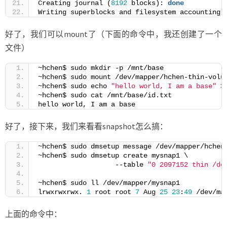
Creating journal (
8192
 blocks): 
done
Writing superblocks and filesystem accounting 
好了，我们可以mount了（下面的命令中，我还创建了一个
文件）
~hchen$ sudo mkdir -p /mnt/base
~hchen$ sudo mount /dev/mapper/hchen-thin-volu
~hchen$ sudo echo 
"hello world, I am a base"
 >
~hchen$ sudo cat /mnt/base/id.txt
hello world, I am a base
好了，接下来，我们来看看snapshot怎么搞：
~hchen$ sudo dmsetup message /dev/mapper/hchen
~hchen$ sudo dmsetup create mysnap1 \
                   --table 
"0 2097152 thin /de
~hchen$ sudo ll /dev/mapper/mysnap1
lrwxrwxrwx. 
1
 root root 
7
 Aug 
25
23
:
49
 /dev/ma
上面的命令中：