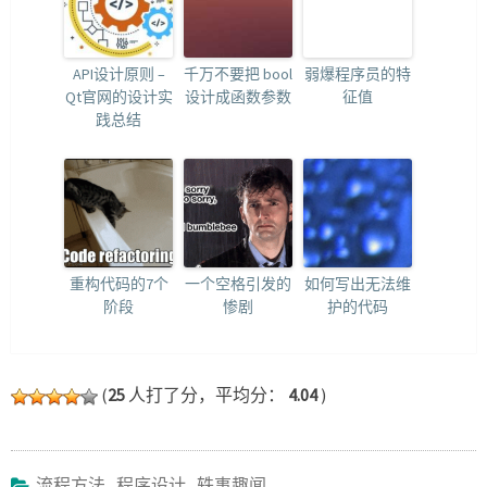
API设计原则 –
千万不要把 bool
弱爆程序员的特
Qt官网的设计实
设计成函数参数
征值
践总结
重构代码的7个
一个空格引发的
如何写出无法维
阶段
惨剧
护的代码
(
25
人打了分，平均分：
4.04
)
流程方法
,
程序设计
,
轶事趣闻