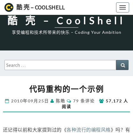
High一下!
酷 壳 – COOLSHELL
Toggl
navig
酷 壳 – CoolShell
享受编程和技术所带来的快乐 – Coding Your Ambition
Search
Sea
for:
代
代码重构的一个示例
码
重
评
2010年09月25日
陈皓
79 条评论
57,172 人
构
论
阅读
的
一
个
示
还记得以前和大家提到过的《
各种流行的编程风格
》吗？有