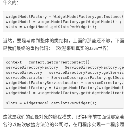
什么的：
widgetModelFactory = WidgetModelFactory.getInstance();
widgetModel = widgetModelFactory.getWidgetModel() ;

slots = widgetModel.getSlotsPerWidget();
当然，要是考虑到整体的类结构，上面的那些还不够，下面
是我们最终的重构代码：（欢迎来到真实的Java世界）
context = Context.getCurrentContext();

serviceDirectoryFactory = ServiceDirectoryFactory.getS
serviceDirectory = serviceDirectoryFactory.getServiceD
serviceDescriptor = ServiceDescriptorFactory.getDescri
widgetModelFactoryServiceLocator = serviceDirectory.g
widgetModelFactory = (WidgetModelFactory)widgetModelFa
widgetModel = widgetModelFactory.getWidgetModel(contex
slots = widgetModel.getSlotsPerWidget();
这就是我们的面像对象的编程模式，记得N年前在面试那家著
名的以鼓吹敏捷方法论的公司时，在用程序实现一个程序题