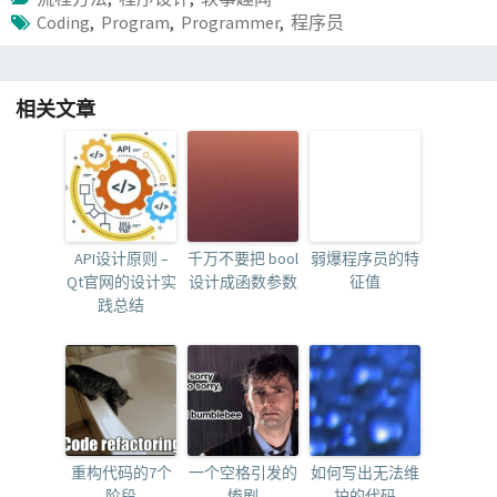
Coding
,
Program
,
Programmer
,
程序员
相关文章
API设计原则 –
千万不要把 bool
弱爆程序员的特
Qt官网的设计实
设计成函数参数
征值
践总结
重构代码的7个
一个空格引发的
如何写出无法维
阶段
惨剧
护的代码