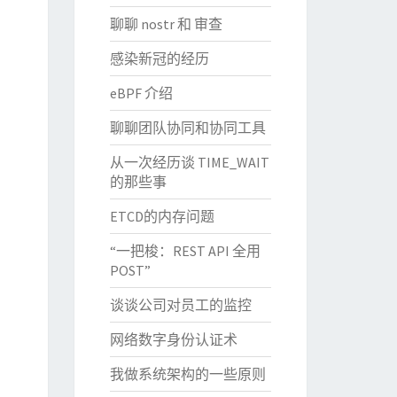
聊聊 nostr 和 审查
感染新冠的经历
eBPF 介绍
聊聊团队协同和协同工具
从一次经历谈 TIME_WAIT
的那些事
ETCD的内存问题
“一把梭：REST API 全用
POST”
谈谈公司对员工的监控
网络数字身份认证术
我做系统架构的一些原则