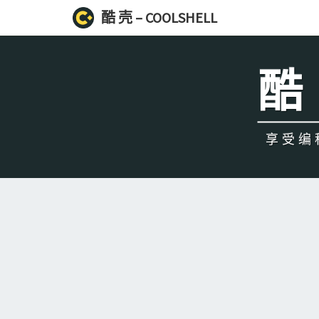
酷 壳 – COOLSHELL
酷 
享受编程