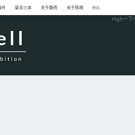
插件
留言小本
关于酷壳
关于陈皓
RSS
High一下!
ell
ition