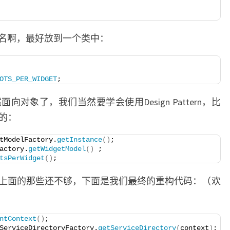
名啊，最好放到一个类中：
OTS_PER_WIDGET
;
对象了，我们当然要学会使用Design Pattern，比
么的：
tModelFactory.
getInstance
()
;
actory.
getWidgetModel
()
 ;
tsPerWidget
()
;
上面的那些还不够，下面是我们最终的重构代码：（欢
ntContext
()
;
ServiceDirectoryFactory.
getServiceDirectory
(
context
)
;