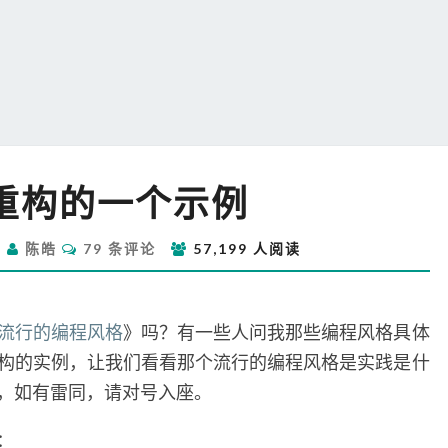
代
重构的一个示例
码
重
评
构
日
陈皓
79 条评论
57,199 人阅读
论
的
一
个
流行的编程风格
》吗？有一些人问我那些编程风格具体
示
构的实例，让我们看看那个流行的编程风格是实践是什
例
，如有雷同，请对号入座。
：