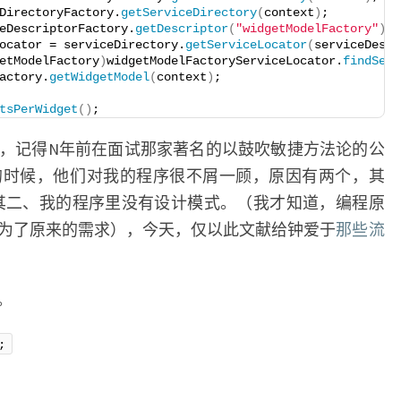
DirectoryFactory.
getServiceDirectory
(
context
)
;
eDescriptorFactory.
getDescriptor
(
"widgetModelFactory"
)
;
ocator = serviceDirectory.
getServiceLocator
(
serviceDescr
etModelFactory
)
widgetModelFactoryServiceLocator.
findServ
actory.
getWidgetModel
(
context
)
;
tsPerWidget
()
;
，记得N年前在面试那家著名的以鼓吹敏捷方法论的公
的时候，他们对我的程序很不屑一顾，原因有两个，其
se，其二、我的程序里没有设计模式。（我才知道，编程原
为了原来的需求），今天，仅以此文献给钟爱于
那些流
。
;