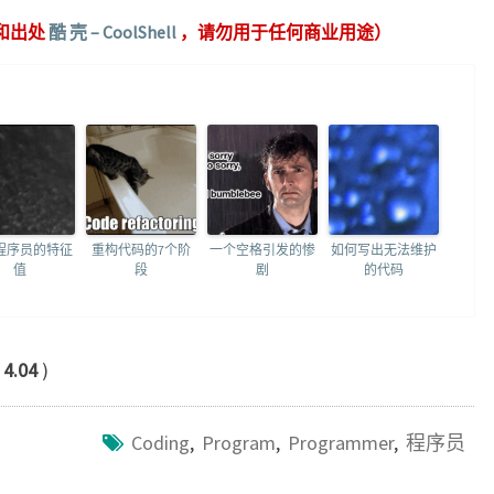
和出处
酷 壳 – CoolShell
，请勿用于任何商业用途）
程序员的特征
重构代码的7个阶
一个空格引发的惨
如何写出无法维护
值
段
剧
的代码
：
4.04
)
Coding
,
Program
,
Programmer
,
程序员