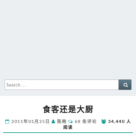
Search
Sea
for:
食
食客还是大厨
客
还
评
2011年01月25日
陈皓
68 条评论
34,440 人
是
论
阅读
大
厨