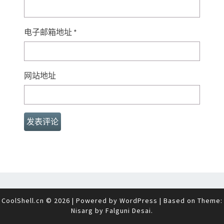
电子邮箱地址
*
网站地址
CoolShell.cn © 2026
|
Powered by
WordPress
|
Based on Theme:
Nisarg by
Falguni Desai
.