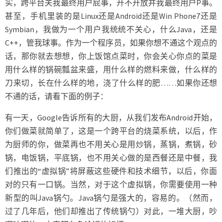
实，跨平台关我最终用户屁事，开不开放并我最终用户P事。
甚至，手机里装的是Linux还是Android还是Win Phone7还是
Symbian，我做为一个用户我统统不关心，什么Java，还是
C++，管我球事。作为一个程序员，如果你想不通这个观点的
话，那你就去想想，你上饭馆点菜时，你会关心你点的菜是
用什么样的锅碗瓢盆来盛，用什么样的燃料来做，什么样的
刀来切，长在什么样的地，浇了什么样的肥……如果你还想
不通的话，请看下面的例子：
有一天，Google告诉所有的大厨，从我们发布Android开始，
你们做菜就简单了，这是一个跨平台的烧菜系统，以后，作
为厨师的你，做菜再也不用关心是用炒锅，蒸锅，煮锅，砂
锅，电饭锅，平底锅，也不用关心做的是西餐还是中餐，我
们推出的“虚拟锅”将屏蔽这些硬件和技术细节，以后，你面
对的只有一口锅。当然，对于这个虚拟锅，你需要使用一种
新型的叫Java锅勺。Java锅勺是强大的，容易的。（然而，
过了几年后，他们却推出了传统锅勺）对此，一堆大厨，吵