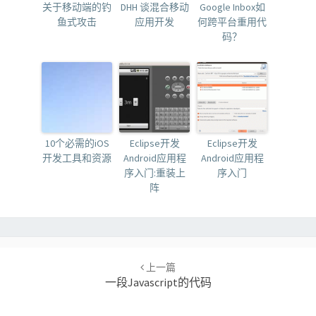
关于移动端的钓
DHH 谈混合移动
Google Inbox如
鱼式攻击
应用开发
何跨平台重用代
码？
10个必需的iOS
Eclipse开发
Eclipse开发
开发工具和资源
Android应用程
Android应用程
序入门:重装上
序入门
阵
Post
navigation
上一篇
一段Javascript的代码