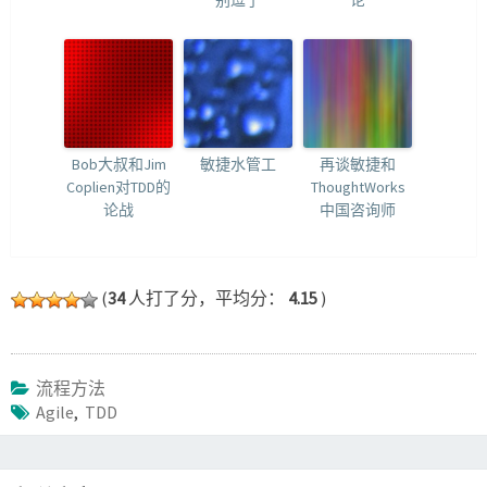
别逗了
论
Bob大叔和Jim
敏捷水管工
再谈敏捷和
Coplien对TDD的
ThoughtWorks
论战
中国咨询师
(
34
人打了分，平均分：
4.15
)
流程方法
Agile
,
TDD