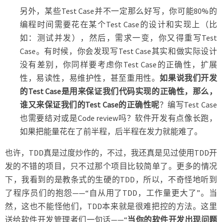
另外，某些Test Case并不一定那么好写，你可能80%的
编程时间需要花在某个Test Case的设计和实现上（比
如：测试并发），然后，需求一变，你又得重写Test
Case。有时候，你会发现写Test Case其实和做实际设计
没有差别，你同样要考虑你Test Case的正确性，扩展
性，易读性，易维护性，甚至重用性。
如果说我们开发
的Test Case是用来保证我们代码实现的正确性，那么，
谁又来保证我们的Test Case的正确性呢
？编写Test Case
也需要结对或是Code review吗？软件开发有点像长跑，
如果把能量花在了前半程，后半程在发力就能难了。
也许，TDD真是过度炒作的，不过，我还真是见过使用TDD开
发的不错的项目，只不过那个项目比较简单了。更多的情况
下，我看到的是教条式的生硬的TDD，所以，不奇怪地听到
了程序员们的抱怨——“自从用了TDD，工作量更大了”。当
然，这也不能怪他们，TDD本来就是很难把控的方法。这里
送给软件开发管理者们一句话——“
当你的软件开发出现问题