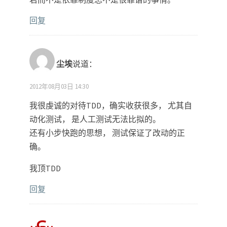
回复
尘埃
说道：
2012年08月03日 14:30
我很虔诚的对待TDD，确实收获很多， 尤其自
动化测试， 是人工测试无法比拟的。
还有小步快跑的思想， 测试保证了改动的正
确。
我顶TDD
回复