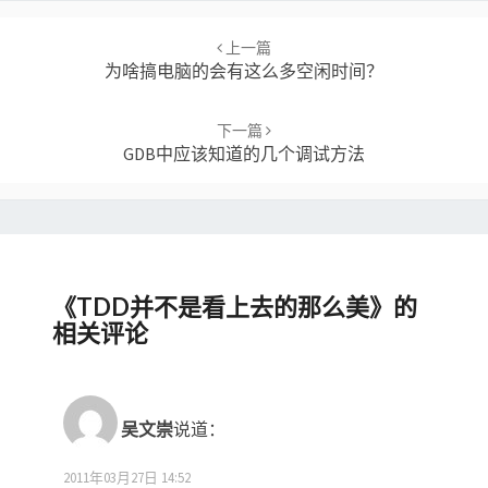
Post
navigation
上一篇
为啥搞电脑的会有这么多空闲时间？
下一篇
GDB中应该知道的几个调试方法
《
TDD并不是看上去的那么美
》的
相关评论
吴文崇
说道：
2011年03月27日 14:52