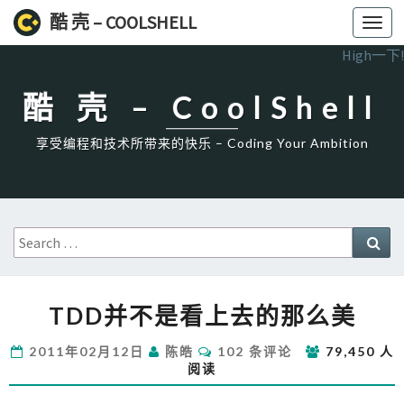
酷 壳 – COOLSHELL
Toggl
navig
High一下!
酷 壳 – CoolShell
享受编程和技术所带来的快乐 – Coding Your Ambition
Search
Sea
for:
TDD
TDD并不是看上去的那么美
并
不
评
2011年02月12日
陈皓
102 条评论
79,450 人
是
论
阅读
看
上