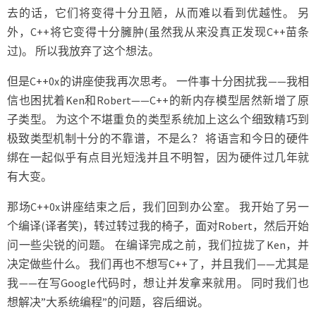
去的话，它们将变得十分丑陋，从而难以看到优越性。 另
外，C++将它变得十分臃肿(虽然我从来没真正发现C++苗条
过)。 所以我放弃了这个想法。
但是C++0x的讲座使我再次思考。 一件事十分困扰我——我相
信也困扰着Ken和Robert——C++的新内存模型居然新增了原
子类型。 为这个不堪重负的类型系统加上这么个细致精巧到
极致类型机制十分的不靠谱，不是么？ 将语言和今日的硬件
绑在一起似乎有点目光短浅并且不明智，因为硬件过几年就
有大变。
那场C++0x讲座结束之后，我们回到办公室。 我开始了另一
个编译(译者笑)，转过转过我的椅子，面对Robert，然后开始
问一些尖锐的问题。 在编译完成之前，我们拉拢了Ken，并
决定做些什么。 我们再也不想写C++了，并且我们——尤其是
我——在写Google代码时，想让并发拿来就用。 同时我们也
想解决”大系统编程”的问题，容后细说。