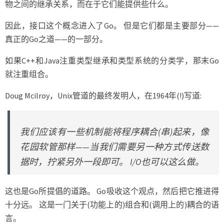
物之间的继承关系，而在于它们能提供些什么。
因此，接口这个概念进入了Go。 但是它们都是主要部分——
真正的Go之道——的一部分。
如果C++和Java注重类型继承和类型系统的分类学，那末Go
就注重组合。
Doug Mcilroy，Unix管道的最终发明人，在1964年(!)写道:
我们应该有一些机制能将程序耦合(串)起来，像
花园软管那样——当我们需要另一种方式传送数
据时，拧紧另外一段即可。 I/O也可以这么做。
这也是Go所提倡的道路。 Go吸收这个观点，然后把它推进得
十分远。 这是一门关于(功能上的)组合和(调用上的)耦合的语
言。