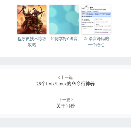
程序员技术练级
如何学好C语言
Go语言源码的
攻略
一个改动
Post
navigation
上一篇
28个Unix/Linux的命令行神器
下一篇
关于闰秒