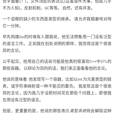
合字面量(？)，文件顶层的表达式(这虽是件大事，但是几乎
不为人知)，反射机制，GC等等。 自然，还有并发。
一个显眼的缺少的东西是类型的继承。 请允许我粗暴地对待
它一分钟。
早先构建Go的时候有人跟我说，他无法想象用一门没有泛型
的语言工作。 正如我在别处说明的那样，我觉得这是个很诡
异的言论。
公平起见，他用自己的话说可能是他真的很喜欢C++中STL的
那些容器。 以辩论为目的的话，我们来正面看看他的言论。
他说的意味着: 他发现写一个容器，比如以int为元素类型的链
表，或字符串映射是一种不能忍的重负。 我发现这是个很诡
异的言论，因为我几乎没把时间花在那些个问题上，即使我
在用没有泛型的语言。
但是，更重要的是，他说的那些表示
类型系统
将会解除这种