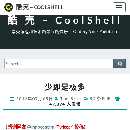
High一下!
酷 壳 – COOLSHELL
Toggl
naviga
酷 壳 – CoolShell
享受编程和技术所带来的快乐 – Coding Your Ambition
Search
Sea
for:
少
少即是极多
即
是
评
2012年07月05日
Tim Shen
50 条评论
极
论
49,874 人阅读
多
【
感谢网友
@innocentim
(Twitter)
投稿
】