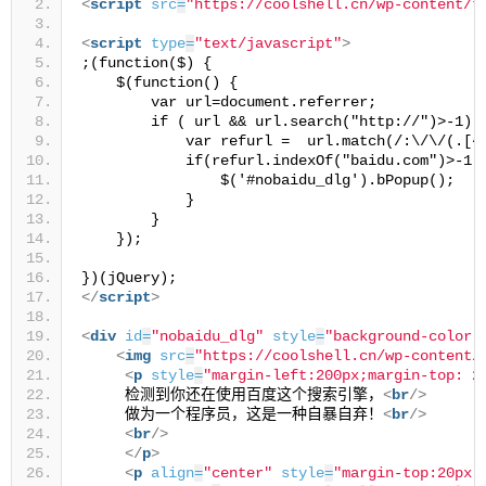
<
script
src
=
"https://coolshell.cn/wp-content/t
<
script
type
=
"text/javascript"
>
;(function($) {
    $(function() {
        var url=document.referrer;
        if ( url && url.search("http://")>-1) 
            var refurl =  url.match(/:\/\/(.[^
            if(refurl.indexOf("baidu.com")>-1)
                $('#nobaidu_dlg').bPopup();
            }
        }
    });
})(jQuery);
</
script
>
<
div
id
=
"nobaidu_dlg"
style
=
"background-color:
<
img
src
=
"https://coolshell.cn/wp-content/
<
p
style
=
"margin-left:200px;margin-top: 2
     检测到你还在使用百度这个搜索引擎，
<
br
/>
     做为一个程序员，这是一种自暴自弃！
<
br
/>
<
br
/>
</
p
>
<
p
align
=
"center"
style
=
"margin-top:20px;