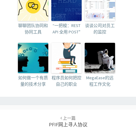
聊聊团队协同和
“一把梭：REST
谈谈公司对员工
协同工具
API 全用 POST”
的监控
如何做一个有质
程序员如何把控
MegaEase的远
量的技术分享
自己的职业
程工作文化
Post
navigation
上一篇
PFIF网上寻人协议