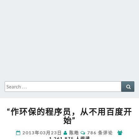
Search
Sea
for:
“作
“作环保的程序员，从不用百度开
环
保
始”
的
程
评
2013年03月23日
陈皓
786 条评论
论
序
1,261,875 人阅读