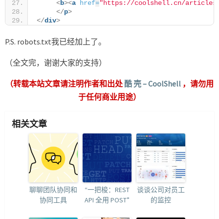
<
b
>
<
a
href
=
"https://coolshell.cn/articles
</
p
>
</
div
>
P.S. robots.txt我已经加上了。
（全文完，谢谢大家的支持）
（转载本站文章请注明作者和出处
酷 壳 – CoolShell
，请勿用
于任何商业用途）
相关文章
聊聊团队协同和
“一把梭：REST
谈谈公司对员工
协同工具
API 全用 POST”
的监控