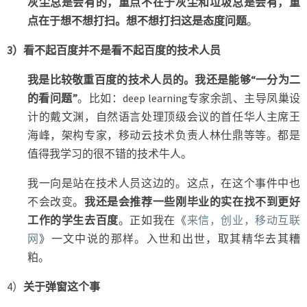
灰尘总是会有的，重点不在于灰尘和垃圾总是会有，重
点在于想不想打扫。想不想打扫这是态度问题
。
3）看不起百度并不是看不起百度的技术人员
我是比较敬重百度的技术人员的。我还是能够“一分为二
的看问题”
。比如：deep learning专家余凯、主导凤巢设
计的戴文渊，自然语言处理顶级会议的首任华人主席王
海峰，架构专家，移动云技术负责人林仕鼎等等。都是
值得我学习的很不错的技术牛人。
我一向是站在技术人员这边的。这点，在这个事件中也
不会改变。
我还是会推荐一些刚毕业的实在找不到更好
工作的学生去百度
。正如我在《
来信，创业，移动互联
网
》一文中说的那样。入世和出世，取其精华去其糟
粕。
4）
关于弹窗这个事