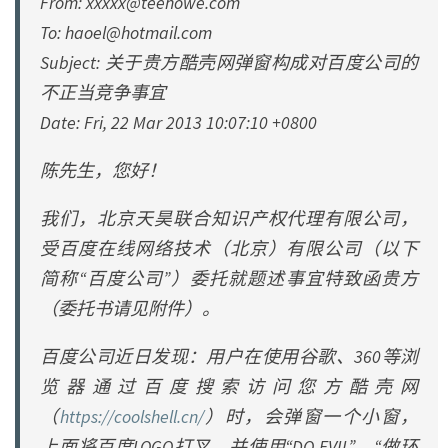
From:
xxxxx@teehowe.com
To:
haoel@hotmail.com
Subject: 关于贵方酷壳网弹窗构成对百度公司的
不正当竞争事宜
Date: Fri, 22 Mar 2013 10:07:10 +0800
陈先生，您好！
我们，北京天昊联合知识产权代理有限公司，
受百度在线网络技术（北京）有限公司（以下
简称“百度公司”）委托就题述事宜特致函贵方
（委托书请见附件）。
百度公司近日发现：用户在使用谷歌、360等浏
览器通过百度搜索访问您方酷壳网
（
https://coolshell.cn/
）时，会弹窗一个小窗，
上面将百度LOGO打叉，并使用“DO EVIL”、“做环