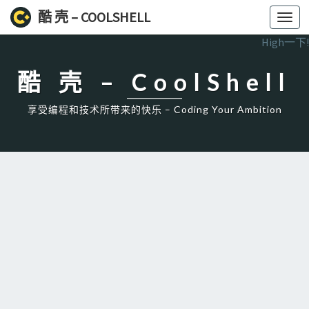
酷 壳 – COOLSHELL
Toggl
navig
High一下!
酷 壳 – CoolShell
享受编程和技术所带来的快乐 – Coding Your Ambition