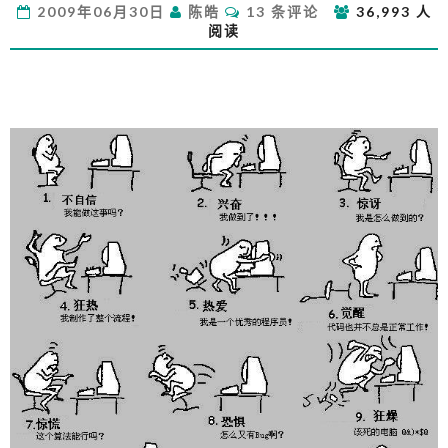
评
2009年06月30日
陈皓
13 条评论
36,993 人
序
论
阅读
员
的
一
生