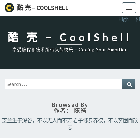
酷 壳 – COOLSHELL
Toggl
navig
High一下!
酷 壳 – CoolShell
享受编程和技术所带来的快乐 – Coding Your Ambition
Search
Sea
for:
Browsed By
作者：
陈皓
芝兰生于深谷，不以无人而不芳 君子修身养德，不以穷困而改
志