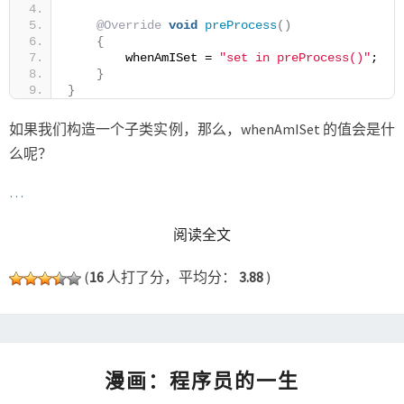
@Override
void
preProcess
()
{
        whenAmISet = 
"set in preProcess()"
;
}
}
如果我们构造一个子类实例，那么，whenAmISet 的值会是什
么呢？
…
READ MORE
阅读全文
(
16
人打了分，平均分：
3.88
)
漫
漫画：程序员的一生
画：
程