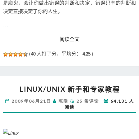
是魔鬼，会让你做出错误的判断和决定，错误码率的判断和
决定直接决定了你的人生。
…
READ MORE
阅读全文
(
40
人打了分，平均分：
4.25
)
LINUX/UNIX
LINUX/UNIX 新手和专家教程
新
手
评
2009年06月21日
陈皓
25 条评论
64,131 人
和
论
阅读
专
家
教
程