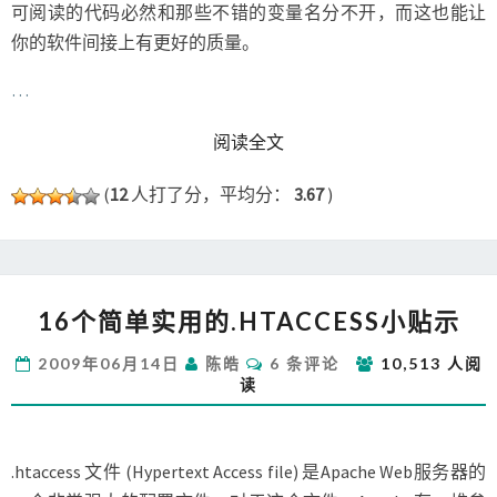
可阅读的代码必然和那些不错的变量名分不开，而这也能让
你的软件间接上有更好的质量。
…
READ MORE
阅读全文
(
12
人打了分，平均分：
3.67
)
16
16个简单实用的.HTACCESS小贴示
个
简
评
2009年06月14日
陈皓
6 条评论
10,513 人阅
单
论
读
实
用
的.HTACCESS
小
.htaccess 文件 (Hypertext Access file) 是Apache Web服务器的
贴