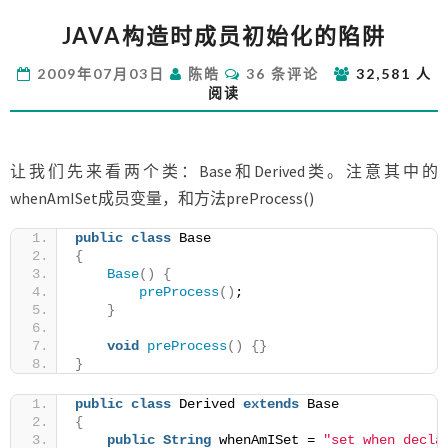
JAVA
JAVA构造时成员初始化的陷阱
构
造
评
2009年07月03日
陈皓
36 条评论
32,581 人
时
论
阅读
成
员
初
始
让我们先来看两个类：Base和Derived类。注意其中的
化
whenAmISet成员变量，和方法preProcess()
的
陷
public
class
 Base
阱
{
Base
()
{
preProcess
()
;
}
void
preProcess
()
{}
}
public
class
 Derived 
extends
 Base
{
public
String
 whenAmISet = 
"set when decla