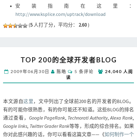
安装指南在这里：
http://www.ksplice.com/uptrack/download
(
5
人打了分，平均分：
2.60
)
TOP
TOP 200的全球开发者BLOG
200
的
评
2009年06月30日
陈皓
5 条评论
24,040 人阅
全
论
读
球
开
发
者
本文源自
这里
，文中列出了全球前200名的开发者的BLOG。
BLOG
有的可能你很熟悉，有的你可能还不知道。这些BLOG的排名
通过查看，
Google PageRank
,
Technorati Authority
,
Alexa Rank
,
Google links
,
Twitter Grader Rank
等等，形成的综合排名。如果
你对此感兴趣的话，你可以看看这篇文章——《
如何制作一个