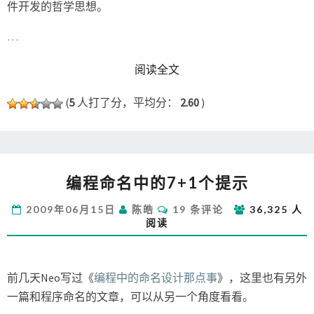
件开发的哲学思想。
…
READ MORE
阅读全文
(
5
人打了分，平均分：
2.60
)
编
编程命名中的7+1个提示
程
命
评
2009年06月15日
陈皓
19 条评论
36,325 人
名
论
阅读
中
的
7+1
个
前几天Neo写过《
编程中的命名设计那点事
》，这里也有另外
提
一篇和程序命名的文章，可以从另一个角度看看。
示