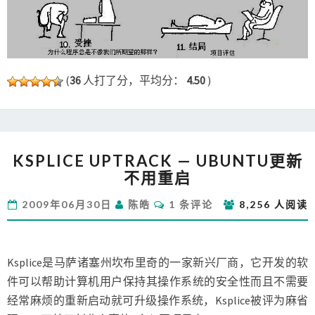
(
36
人打了分，平均分：
4.50
)
KSPLICE
KSPLICE UPTRACK — UBUNTU更新
UPTRACK
不用重启
—
UBUNTU
评
2009年06月30日
陈皓
1 条评论
8,256 人阅读
更
论
新
不
用
Ksplice是马萨诸塞州坎布里奇的一家新兴厂商，它开发的软
重
件可以帮助计算机用户保持其操作系统的安全性而且不需要
启
经常麻烦的重新启动就可升级操作系统，Ksplice被评为麻省