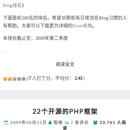
Blog排名
》
下面是前200名的排名。希望对那些有日常浏览Blog习惯的人
有帮助。大家可以下载更为详细的
Excel表格
。
本排名截止至：2009年第二季度
…
READ MORE
阅读全文
(
7
人打了分，平均分：
2.43
)
22
22个开源的PHP框架
个
开
评
2009年06月25日
陈皓
7 条评论
23,761 人阅
源
论
读