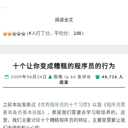
…
READ MORE
阅读全文
(
4
人打了分，平均分：
2.00
)
十
十个让你变成糟糕的程序员的行为
个
让
评
2009年06月24日
陈皓
66 条评论
48,716 人
你
论
阅读
变
成
糟
糕
之前本站发表过《
优秀程序员的十个习惯
》以及《
程序员需
的
要具备的基本技能
》，那是我们需要去学习和培养的。这
程
里，我们主要讨论十个糟糕程序员的特征，主要是需要让我
序
们去避免和小心的。