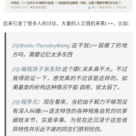
后来引发了很多人的讨论，大量的人又借机来黑C++，比如：
//
@Baidu-ThursdayWang
:这不就c++弱爆了的地
方吗，需要记忆太多东西
//
@编程浪子张发财
:这个跟C关系真不大。不过
我得验证一下，感觉真的不应该是这样的。如
果基类的析构这种情况不能 调用，就太弱了。
//
@程序元
：现在看来，当初由于毅力不够而没
有深入纠缠c++语言特性的各种犄角旮旯的坑爹
细枝末节，实是幸事。为现在还沉浸于这些诡
异特性并乐此不疲的同志们感到忧伤。