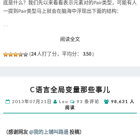
底是什么？我们先以来看看表示元素对的Pair类型，可能有人
一提到Pair类型马上就会在脑海中浮现出下面的结构：
…
READ MORE
阅读全文
(
24
人打了分，平均分：
3.50
)
C
C语言全局变量那些事儿
语
言
评
2013年07月21日
Leo
93 条评论
98,631 人
全
论
阅读
局
变
量
那
（感谢网友
@我的上铺叫路遥
投稿）
些