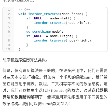
// C++
void
inorder_traverse
(
Node *node
)
{
if
(
NULL
 != node-
>
left
)
{
inorder_traverse
(
node-
>
left
)
;
}
do_something
(
node
)
;
if
(
NULL
 != node-
>
right
)
{
inorder_traverse
(
node-
>
right
)
;
}
}
前序和后序遍历算法类似。
但是，仅有遍历算法是不够的，在许多应用中，我们还需要
对遍历本身进行抽象。假如有一个求和的函数sum，我们希
望它能应用于链表，数组，二叉树等等不同的数据结构。这
时，我们可以抽象出迭代器(Iterator)的概念，通过
迭代器把
算法和数据结构解耦了
，使得通用算法能应用于不同类型的
数据结构。我们可以把sum函数定义为：