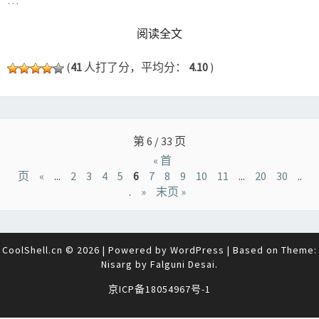
READ MORE
阅读全文
(
41
人打了分，平均分：
4.10
)
Posts
navigation
第 6 / 33 页
« 首
页
«
...
2
3
4
5
6
7
8
9
10
11
...
20
30
..
.
»
末页 »
CoolShell.cn © 2026
|
Powered by
WordPress
|
Based on Theme:
Nisarg by
Falguni Desai
.
京ICP备18054967号-1