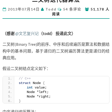
树
评
2013年07月14日
Todd
54 条评论
51,178 人
迭
论
阅读
代
器
算
法
（感谢
@文艺复兴记
（todd） 投递此文）
二叉树(Binary Tree)的前序、中序和后续遍历是算法和数据结
构中的基本问题，基于递归的二叉树遍历算法更是递归的经
典应用。
假设二叉树结点定义如下：
// C++
struct
 Node 
{
int
 value;
    Node *left;
    Node *right;
}
中序递归遍历算法：