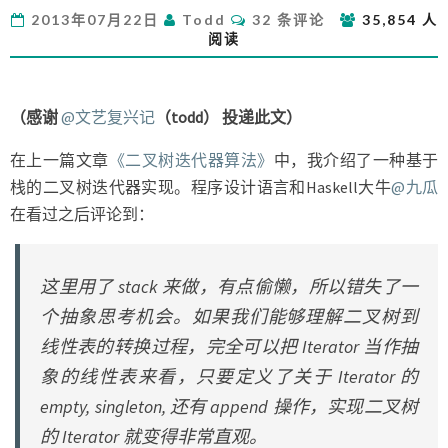
的
评
2013年07月22日
Todd
32 条评论
35,854 人
本
论
阅读
质
和
函
数
（感谢
@文艺复兴记
（todd） 投递此文）
式
实
在上一篇文章
《二叉树迭代器算法》
中，我介绍了一种基于
现
栈的二叉树迭代器实现。程序设计语言和Haskell大牛
@九瓜
在看过之后评论到：
这里用了 stack 来做，有点偷懒，所以错失了一
个抽象思考机会。如果我们能够理解二叉树到
线性表的转换过程，完全可以把 Iterator 当作抽
象的线性表来看，只要定义了关于 Iterator 的
empty, singleton, 还有 append 操作，实现二叉树
的 Iterator 就变得非常直观。