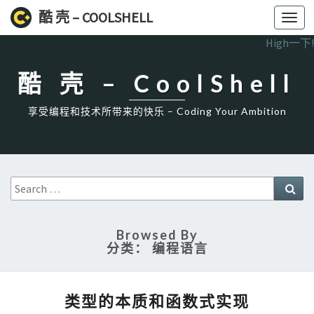
酷 壳 – COOLSHELL
Toggl
navig
High一下!
酷 壳 – CoolShell
享受编程和技术所带来的快乐 – Coding Your Ambition
Search
Sea
for:
Browsed By
分类：
编程语言
类
类型的本质和函数式实现
型