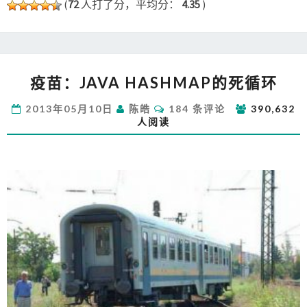
(
72
人打了分，平均分：
4.35
)
疫
疫苗：JAVA HASHMAP的死循环
苗：
JAVA
评
2013年05月10日
陈皓
184 条评论
390,632
HASHMAP
论
人阅读
的
死
循
环