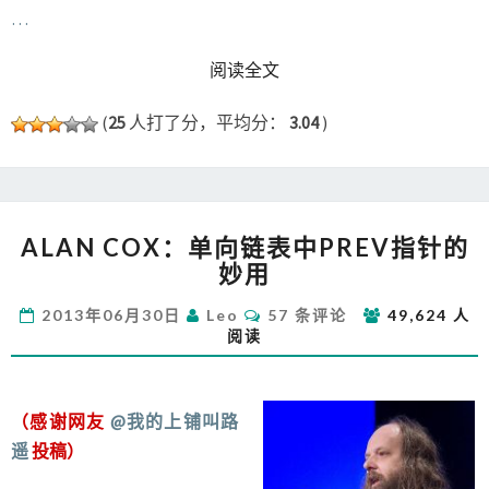
…
READ MORE
阅读全文
(
25
人打了分，平均分：
3.04
)
ALAN
ALAN COX：单向链表中PREV指针的
COX：
妙用
单
向
评
2013年06月30日
Leo
57 条评论
49,624 人
链
论
阅读
表
中
PREV
指
（感谢网友
@我的上铺叫路
针
遥
投稿）
的
妙