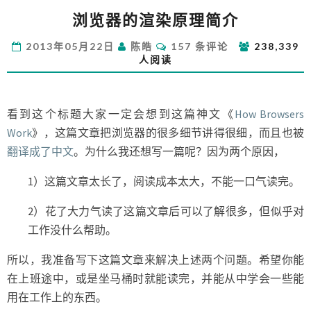
浏
浏览器的渲染原理简介
览
器
评
2013年05月22日
陈皓
157 条评论
238,339
的
论
人阅读
渲
染
原
理
看到这个标题大家一定会想到这篇神文《
How Browsers
简
Work
》，这篇文章把浏览器的很多细节讲得很细，而且也被
介
翻译成了中文
。为什么我还想写一篇呢？因为两个原因，
1）这篇文章太长了，阅读成本太大，不能一口气读完。
2）花了大力气读了这篇文章后可以了解很多，但似乎对
工作没什么帮助。
所以，我准备写下这篇文章来解决上述两个问题。希望你能
在上班途中，或是坐马桶时就能读完，并能从中学会一些能
用在工作上的东西。