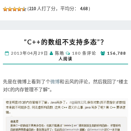
(
210
人打了分，平均分：
4.68
)
“C++的
“C++的数组不支持多态”？
数
组
评
2013年04月29日
陈皓
180 条评论
156,788
不
论
人阅读
支
持
多
态”？
先是在微博上看到了个
微博
和云风的评论，然后我回了“楼主
对C的内存管理不了解”。