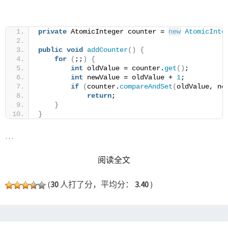
private
 AtomicInteger counter = 
new
AtomicInte
public
void
addCounter
()
{
for
(
;;
)
{
int
 oldValue = counter.
get
()
;
int
 newValue = oldValue + 
1
;
if
(
counter.
compareAndSet
(
oldValue, ne
return
;
}
}
…
READ MORE
阅读全文
(
30
人打了分，平均分：
3.40
)