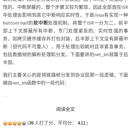
性的、中断屏蔽的，整个步骤又较为繁琐，因此全部放在ISR
中处理会影响到其它中断响应实时性，于是linux有实现一种
bottom half的
软中断
处理机制，将整个ISR一分为二，前半
部上下文屏蔽所有中断，专门处理紧急的、实时性强的事
务，如拷贝硬件缓存并打包封装，后半部上下文没有屏蔽中
断（但代码不可重入），用于处理比较耗时且非紧急事务，
包括数据帧的解析处理和分发。下面要讲的net_bh就属于后
半部。
我们主要关心的是将链路帧分发到协议层那一段逻辑，下面
摘自net_bh函数中的一段代码：
…
READ MORE
阅读全文
(
36
人打了分，平均分：
4.11
)