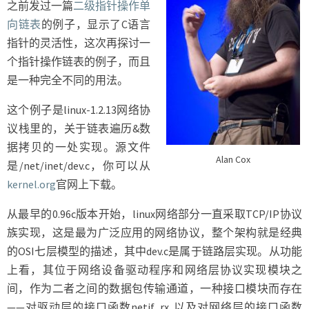
之前发过一篇
二级指针操作单
用
向链表
的例子，显示了C语言
指针的灵活性，这次再探讨一
个指针操作链表的例子，而且
是一种完全不同的用法。
这个例子是linux-1.2.13网络协
议栈里的，关于链表遍历&数
据拷贝的一处实现。源文件
Alan Cox
是/net/inet/dev.c，你可以从
kernel.org
官网上下载。
从最早的0.96c版本开始，linux网络部分一直采取TCP/IP协议
族实现，这是最为广泛应用的网络协议，整个架构就是经典
的OSI七层模型的描述，其中dev.c是属于链路层实现。从功能
上看，其位于网络设备驱动程序和网络层协议实现模块之
间，作为二者之间的数据包传输通道，一种接口模块而存在
——对驱动层的接口函数netif_rx, 以及对网络层的接口函数