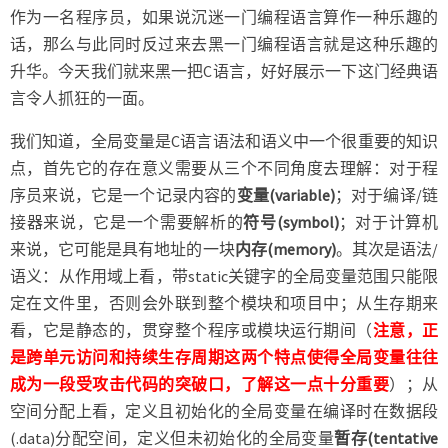
事
作为一名程序员，如果说沉迷一门编程语言算作一种乐趣的
儿
话，那么与此同时反过来去黑一门编程语言就是这种乐趣的
升华。今天我们就来黑一把C语言，好好展示一下这门经典语
言令人抓狂的一面。
我们知道，全局变量是C语言语法和语义中一个很重要的知识
点，首先它的存在意义需要从三个不同角度去理解：对于程
序员来说，它是一个记录内容的
变量(variable)
；对于编译/链
接器来说，它是一个需要解析的
符号(symbol)
；对于计算机
来说，它可能是具有地址的一块
内存(memory)
。其次是语法/
语义：从作用域上看，带static关键字的全局变量范围只能限
定在文件里，否则会外联到整个模块和项目中；从生存期来
看，它是静态的，贯穿整个程序或模块运行期间（
注意，正
是跨单元访问和持续生存周期这两个特点使得全局变量往往
成为一段受攻击代码的突破口，了解这一点十分重要
）；从
空间分配上看，定义且初始化的全局变量在编译时在数据段
(.data)分配空间，定义但未初始化的全局变量
暂存(tentative