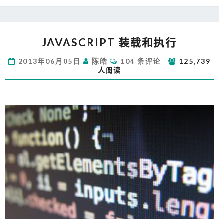
JAVASCRIPT
JAVASCRIPT 装载和执行
装
载
评
2013年06月05日
陈皓
104 条评论
125,739
和
论
人阅读
执
行