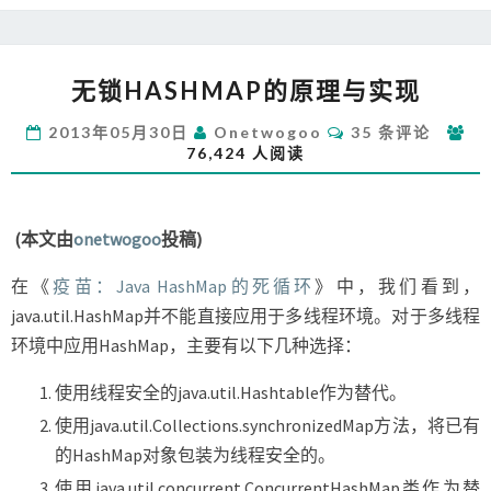
无
无锁HASHMAP的原理与实现
锁
HASHMAP
评
2013年05月30日
Onetwogoo
35 条评论
的
论
76,424 人阅读
原
理
与
实
(本文由
onetwogoo
投稿)
现
在《
疫苗：Java HashMap的死循环
》中，我们看到，
java.util.HashMap并不能直接应用于多线程环境。对于多线程
环境中应用HashMap，主要有以下几种选择：
使用线程安全的java.util.Hashtable作为替代。
使用java.util.Collections.synchronizedMap方法，将已有
的HashMap对象包装为线程安全的。
使用java.util.concurrent.ConcurrentHashMap类作为替