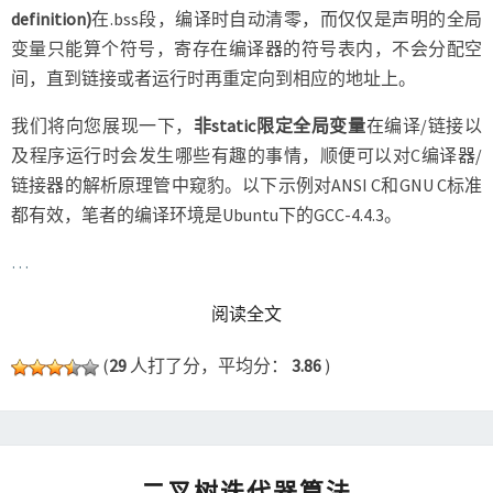
definition)
在.bss段，编译时自动清零，而仅仅是声明的全局
变量只能算个符号，寄存在编译器的符号表内，不会分配空
间，直到链接或者运行时再重定向到相应的地址上。
我们将向您展现一下，
非static限定全局变量
在编译/链接以
及程序运行时会发生哪些有趣的事情，顺便可以对C编译器/
链接器的解析原理管中窥豹。以下示例对ANSI C和GNU C标准
都有效，笔者的编译环境是Ubuntu下的GCC-4.4.3。
…
READ MORE
阅读全文
(
29
人打了分，平均分：
3.86
)
二
二叉树迭代器算法
叉