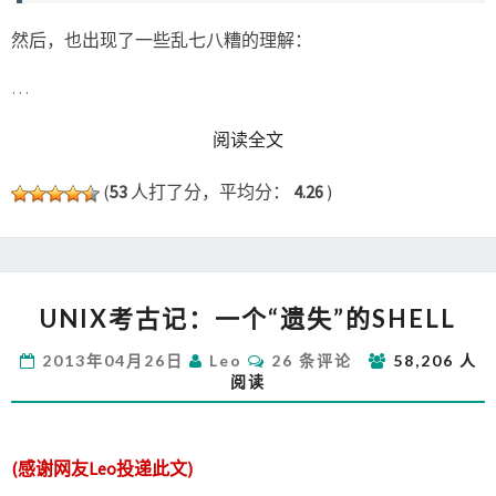
然后，也出现了一些乱七八糟的理解：
…
READ MORE
阅读全文
(
53
人打了分，平均分：
4.26
)
UNIX
UNIX考古记：一个“遗失”的SHELL
考
古
评
2013年04月26日
Leo
26 条评论
58,206 人
记：
论
阅读
一
个
“遗
失”
(感谢网友Leo投递此文)
的