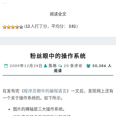
…
READ MORE
阅读全文
(
12
人打了分，平均分：
3.92
)
粉
粉丝眼中的操作系统
丝
眼
评
2009年12月24日
陈皓
20 条评论
30,386 人
中
论
阅读
的
操
作
系
在发布完《
程序员眼中的编程语言
》一文后，发现网上还有
统
一个关于操作系统的。如下所示。
图片的横轴是三大操作系统。