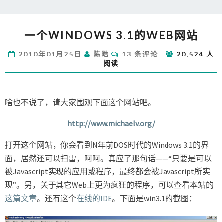
一
一个WINDOWS 3.1的WEB网站
个
WINDOWS
评
2010年01月25日
陈皓
13 条评论
20,524 人
3.1
论
阅读
的
WEB
网
站
啥也不说了，请大家围观下面这个网站吧。
http://www.michaelv.org/
打开这个网站，你会看到N年前DOS时代的Windows 3.1的界
面，居然还可以扫雷，呵呵。真应了那句话——“只要是可以
被Javascript实现的应用或程序，最终都会被Javascript所实
现”。另，关于其它Web上更为疯狂的程序，可以查看本站的
这篇文章
。还有这个
在线的IDE
。下面是win3.1的截图：