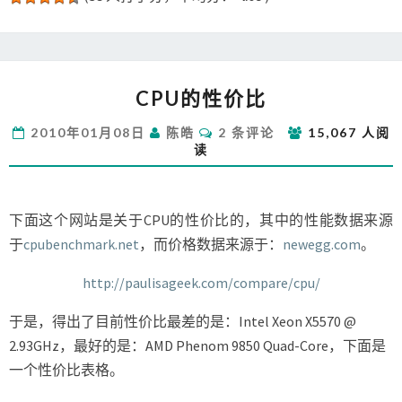
CPU
CPU的性价比
的
性
评
2010年01月08日
陈皓
2 条评论
15,067 人阅
价
论
读
比
下面这个网站是关于CPU的性价比的，其中的性能数据来源
于
cpubenchmark.net
，而价格数据来源于：
newegg.com
。
http://paulisageek.com/compare/cpu/
于是，得出了目前性价比最差的是：Intel Xeon X5570 @
2.93GHz，最好的是：AMD Phenom 9850 Quad-Core，下面是
一个性价比表格。