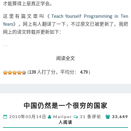
才能算得上是真正学会。
这里有篇文章叫《
Teach Yourself Programming in Ten
Years
》，网上有人翻译了一下，不过原文已被更新了，我把
网上的译文转载并更新如下：
…
READ MORE
阅读全文
(
139
人打了分，平均分：
4.79
)
中
中国仍然是一个很穷的国家
国
仍
评
2010年03月14日
Mailper
31 条评论
33,649
然
论
人阅读
是