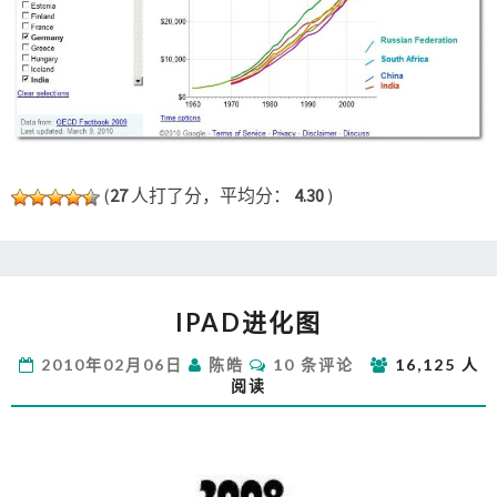
(
27
人打了分，平均分：
4.30
)
IPAD
IPAD进化图
进
化
评
2010年02月06日
陈皓
10 条评论
16,125 人
图
论
阅读