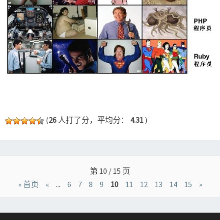
(
26
人打了分，平均分：
4.31
)
Posts
navigation
第 10 / 15 页
« 首页
«
...
6
7
8
9
10
11
12
13
14
15
»