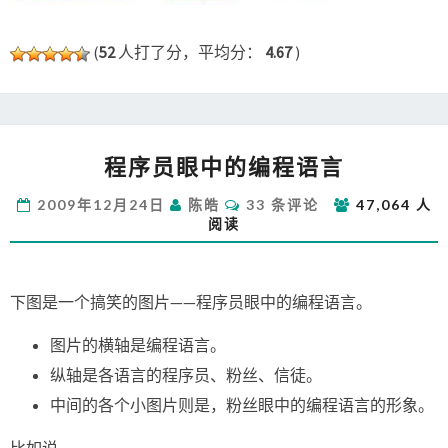
(
52
人打了分，平均分：
4.67
)
程
程序员眼中的编程语言
序
员
评
2009年12月24日
陈皓
33 条评论
47,064 人
眼
论
阅读
中
的
编
程
下图是一个搞笑的图片——程序员眼中的编程语言。
语
言
图片的横轴是编程语言。
纵轴是各语言的程序员、粉丝、信徒。
中间的各个小图片则是，粉丝眼中的编程语言的形象。
比如说，