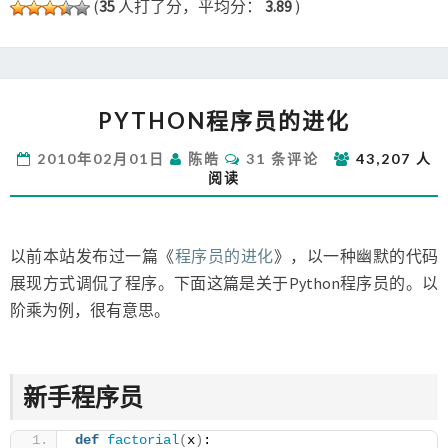
(
35
人打了分，平均分：
3.89
)
PYTHON
PYTHON程序员的进化
程
序
评
2010年02月01日
陈皓
31 条评论
43,207 人
员
论
阅读
的
进
化
以前本站发布过一篇《
程序员的进化
》，以一种幽默的代码
展现方式调侃了程序。下面这篇是关于Python程序员的。以
阶乘为例，很有意思。
新手程序员
def
factorial
(
x
)
: