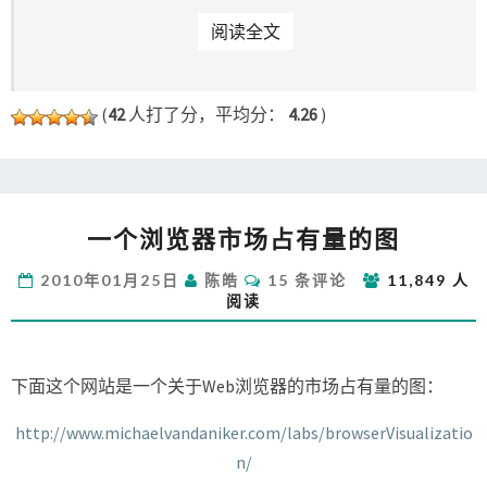
READ MORE
阅读全文
(
42
人打了分，平均分：
4.26
)
一
一个浏览器市场占有量的图
个
浏
评
2010年01月25日
陈皓
15 条评论
11,849 人
览
论
阅读
器
市
场
占
下面这个网站是一个关于Web浏览器的市场占有量的图：
有
量
http://www.michaelvandaniker.com/labs/browserVisualizatio
的
n/
图