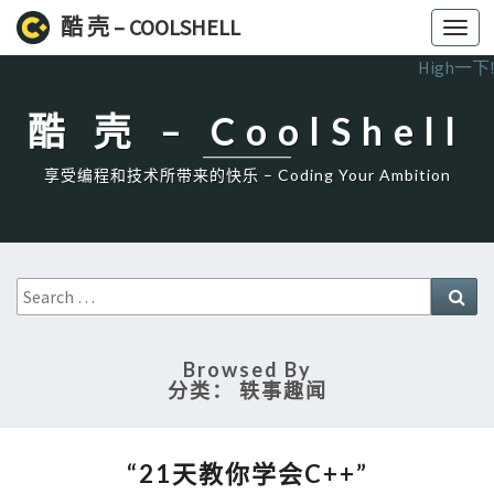
酷 壳 – COOLSHELL
Toggl
navig
High一下!
酷 壳 – CoolShell
享受编程和技术所带来的快乐 – Coding Your Ambition
Search
Sea
for:
Browsed By
分类：
轶事趣闻
“21
“21天教你学会C++”
天