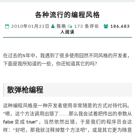
各
各种流行的编程风格
种
流
评
2010年01月22日
陈皓
173 条评论
186,683
行
论
人阅读
的
编
程
风
在过去的N年中，我遇到了很多使用囧然不同风格的开发者，
格
下面是我所知道的一些，你还知道其它的吗？
散弹枪编程
这种编程风格是一种开发者使用非常随意的方式对待代码。
“嗯，这个方法调用出错了……那么我会试着把传出的参数从
false
变成
true
!”，当然依然出错，于是我们的程序员会这
样：“好吧，那我就注释掉整个方法吧”，或是其它更为随意