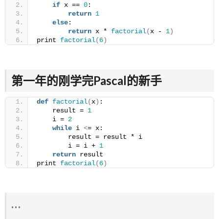
if
 x == 
0
:
return
1
else
:
return
 x * 
factorial
(
x - 
1
)
print 
factorial
(
6
)
第一年的刚学完Pascal的新手
def
factorial
(
x
)
:
    result = 
1
    i = 
2
while
 i 
<
= x:
        result = result * i
        i = i + 
1
return
 result
print 
factorial
(
6
)
…