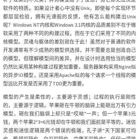
软件的特质。如果设计者心中没有Unix，即使每个实现环节
都层层检验，拥有光速般的反馈，他有怎么能构建出Unix
呢？Windows NT内核和Windows 3.1内核的品质差别不在于微
软采用了两种不同的构建过程，而在于它们采用了不同的内
核模型。灵魂与躯体的差别就在于此！虽然对于普通的软件
开发通常有不少成熟的模型供选择，并不需要总是创造自己
的模型，但理解模型间的差异，并在设计时选用恰当的模型
仍然比采用某种构建过程更加重要。服务器架构采用Nginx似
的异步IO模型，还是采用Apache似的每个请求一个线程的模
型远比开发是否采用了TDD更为重要。
模型的产生是柔性的，主要源于灵感；过程的执行是刚性
的，主要源于逻辑。苹果砸在牛顿的脑袋上能砸出万有引力
模型，砸在我们脑袋上却只是“哎呦”一声；但一个苹果3元
钱，两个苹果2*3=6元钱却在牛顿和我们面前是平等的。迷信
灵感和迷信逻辑是两个错误的极端，孔子讲“天下国家可均
也，爵禄可辞也，白刃可蹈也，中庸不可能也”，任何一项技