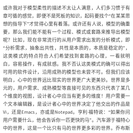
或许我对于模型柔性的描述不太让人满意，人们多习惯于有
章可循的感觉，即便不是死板的知识，起码要找个“在某某思
想的指导下”才觉得心里有着落。或许还有人说，模型的确重
要，那么我们能不能有一个过程、模式或套路来推导出模型
呢？比如，现在非常流行的从用户需求出发的分析模式，即
“分析需求，抽象出共性，共性是本质的，本质是稳定的”，
这类模式的特点符合人们希望找到套路的心理，一看就明
白，容易操作，有成就感。我不否认这类模式的确可以得出
可用的软件设计，沿用成熟的模型也未尝不可。但我们应该
明白，心中的世界远比现实的世界更广大更美妙。世界是多
元的，用户需求、成熟模型等直接可见的东西只代表了某几
个维度的视图，设计者心中应当有更多的维度！用户需要一
个文本编辑器，是设计者心中的世界决定了他交出的作品是
Vi，还是Emacs，亦或是Notepad。亨利·福特说：“如果你问
用户需要什么，他会告诉你一匹更快的马”。汽车源于福特心
中的世界，这是一个比只有马的世界更多彩的世界。乔布斯