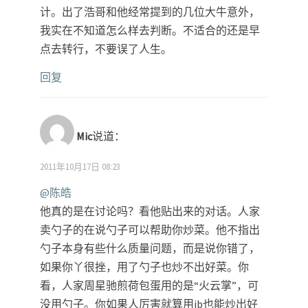
计。出了浩哥和他经常提到的几位大牛意外，
我实在不知道怎么样去判断。不适合的还是早
点去转行，不要误了人生。
回复
Mic
说道：
2011年10月17日 08:23
@陈皓
他真的是在讨论吗？看他贴出来的对话。人家
卖勺子的在说勺子可以帮助你炒菜。他不指出
勺子本身有些什么质量问题，而是说你错了，
如果你丫很挫，用了勺子也炒不出好菜。你
看，人家周星驰煎荷包蛋用的是“火云掌”，可
没用勺子。你如果人厉害就算用jb也能炒出好