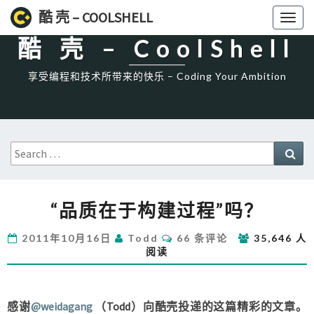
High一下!
酷 壳 – COOLSHELL
Toggl
naviga
酷 壳 – CoolShell
享受编程和技术所带来的快乐 – Coding Your Ambition
Search
Sea
for:
“品
“品质在于构建过程”吗？
质
在
评
2011年10月16日
Todd
66 条评论
35,646 人
于
论
阅读
构
建
过
程”
感谢
@weidagang
（Todd）向酷壳投递的这篇精彩的文章。