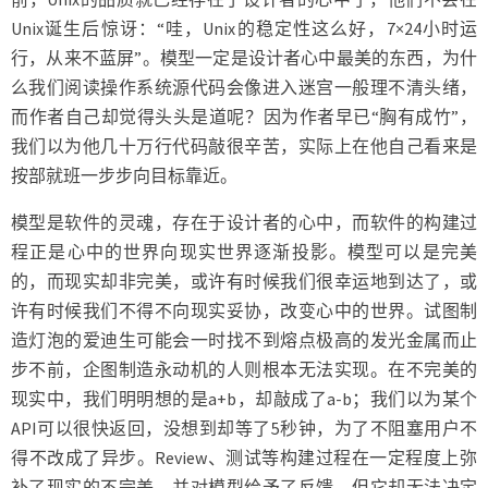
Unix诞生后惊讶：“哇，Unix的稳定性这么好，7×24小时运
行，从来不蓝屏”。模型一定是设计者心中最美的东西，为什
么我们阅读操作系统源代码会像进入迷宫一般理不清头绪，
而作者自己却觉得头头是道呢？因为作者早已“胸有成竹”，
我们以为他几十万行代码敲很辛苦，实际上在他自己看来是
按部就班一步步向目标靠近。
模型是软件的灵魂，存在于设计者的心中，而软件的构建过
程正是心中的世界向现实世界逐渐投影。模型可以是完美
的，而现实却非完美，或许有时候我们很幸运地到达了，或
许有时候我们不得不向现实妥协，改变心中的世界。试图制
造灯泡的爱迪生可能会一时找不到熔点极高的发光金属而止
步不前，企图制造永动机的人则根本无法实现。在不完美的
现实中，我们明明想的是a+b，却敲成了a-b；我们以为某个
API可以很快返回，没想到却等了5秒钟，为了不阻塞用户不
得不改成了异步。Review、测试等构建过程在一定程度上弥
补了现实的不完美，并对模型给予了反馈，但它却无法决定