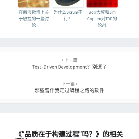
在新浪微博上关
为什么Scrum不
Bob大叔和Jim
于敏捷的一些讨
行？
Coplien对TDD的
论
论战
Post
navigation
上一篇
Test-Driven Development？别逗了
下一篇
那些曾伴我走过编程之路的软件
《
“品质在于构建过程”吗？
》的相关