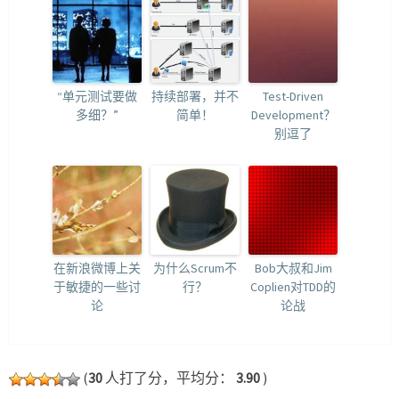
“单元测试要做
持续部署，并不
Test-Driven
多细？”
简单！
Development？
别逗了
在新浪微博上关
为什么Scrum不
Bob大叔和Jim
于敏捷的一些讨
行？
Coplien对TDD的
论
论战
(
30
人打了分，平均分：
3.90
)