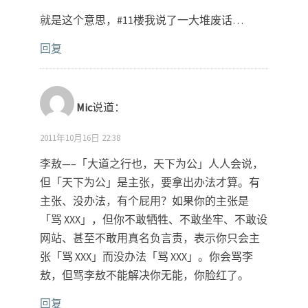
就是这个意思，#11楼我说了一大堆废话…
回复
Mic
说道：
2011年10月16日 22:38
李敖—–「大道之行也，天下为公」人人会说，
但「天下为公」是主张，要拿出办法才算。有
主张、没办法，有个屁用？如果你的主张是
「骂 XXX」，但你不敢牺牲、不敢坐牢、不敢设
网站、甚至不敢用真名负言责，表示你只会主
张「骂 XXX」而没办法「骂 XXX」。你会骂李
敖，但骂李敖不能解决你无能，你脸红了。
回复