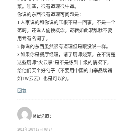
菜。哇塞，很有道理很牛逼。
你说的东西很有道理可问题是：
1.人家说的和你说的压根不是一回事，不是一个
范畴。还说人偷换概念。逻辑如此混乱就不要
用专有名词了。
2.你说的东西虽然很有道理但是跟没说一样。
3.如果你是餐厅经理，请了厨师烧菜。在不清楚
这些厨师“火云掌”是不是练到十级的情况下，
给他们买个好勺子（不要用中国的山寨品牌诸
如TW云云）也是可以的。
回复
Mic
说道：
2011年10月17日 08:27