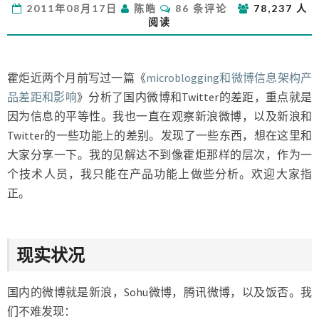
评
2011年08月17日
陈皓
86 条评论
78,237 人
博
论
阅读
和
TWITTER
的
最
霍炬近两个月前写过一篇《
microblogging和微博信息架构产
大
品差距和影响
》分析了国内微博和Twitter的差距，重点就是
不
因为信息的平等性。我也一直在观察新浪微博，以及新浪和
同
Twitter的一些功能上的差别。发现了一些东西，想在这里和
大家分享一下。我的见解达不到像霍炬那样的层次，作为一
个技术人员，我只能在产品功能上做些分析。欢迎大家指
正。
现实状况
国内的微博就是新浪，Sohu微博，腾讯微博，以及饭否。我
们不难发现：