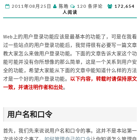
做
评
2011年08月25日
陈皓
120 条评论
172,654
WEB
论
人阅读
上
的
用
户
Web上的用户登录功能应该是最基本的功能了，可是在我看
登
过一些站点的用户登录功能后，我觉得很有必要写一篇文章
录
教大家怎么来做用户登录功能。下面的文章告诉大家这个功
功
能可能并没有你所想像的那么简单，这是一个关系到用户安
能
吗？
全的功能，希望大家能从下面的文章中能知道什么样的方法
才是一个好的用户登录功能。
以下内容，转载时请保持原文
一致，并请注明作者和出处
。
用户名和口令
首先，我们先来说说用户名和口令的事。这并不是本站第一
次谈论这个事了。
如何管理自己的口令
让你知道怎么管理自