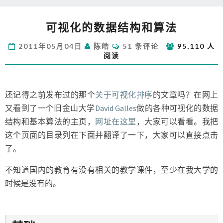
可
可视化的数据结构和算法
视
化
评
2011年05月04日
陈皓
51 条评论
95,110 人
的
论
阅读
数
据
结
构
还记得之前发布过的那个
关于可视化排序
的文章吗？在网上
和
又看到了一个旧金山大学
David Galles
做的各种可视化的数据
算
结构和基本算法的主页，
网址在这里
，大家可以看看。我把
法
这个页面的目录列在下面并翻译了一下，大家可以直接点击
了。
不知道国内的教育有没有相关的教学课件，至少在我大学的
时候是没有的。