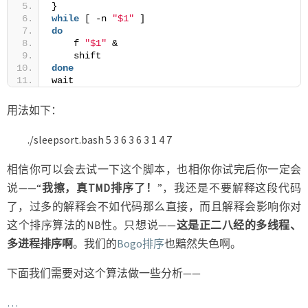
}
while
 [ -n 
"$1"
 ]
do
    f 
"$1"
 &
    shift
done
wait
用法如下：
./sleepsort.bash 5 3 6 3 6 3 1 4 7
相信你可以会去试一下这个脚本，也相你你试完后你一定会
说——“
我擦，真TMD排序了！
”，我还是不要解释这段代码
了，过多的解释会不如代码那么直接，而且解释会影响你对
这个排序算法的NB性。只想说——
这是正二八经的多线程、
多进程排序啊
。我们的
Bogo排序
也黯然失色啊。
下面我们需要对这个算法做一些分析——
…