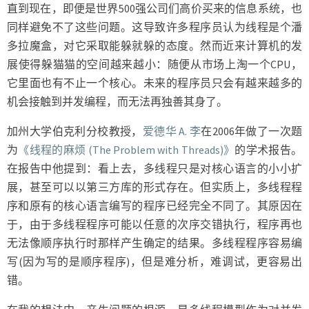
直到现在，即便是世界500强公司们高价买来的信息系统，也
同样避免不了这些问题。这导致许多程序员认为线程是个潘
多拉魔盒，对它采取能躲就躲的态度。然而近来计算机的发
展使得躲猫猫的空间越来越小：随便从市场上淘一个CPU，
它里面也有不止一个核心。未来的程序员只会有越来越多的
机会接触到并发编程，而无法再独善其身了。
加州大学伯克利分校教授，
爱德华 A. 李
在2006年做了一次题
为
《线程的麻烦 (The Problem with Threads)》
的学术报告。
在报告中他提到：看上去，多线程只是对核心语言的小小扩
展，甚至可以以第三方库的形式存在。但实质上，多线程程
序和原有的核心语言编写的程序已经完全不同了。其原因在
于，由于多线程程序可能以任意的次序交错执行，程序再也
无法像顺序执行时那样产生确定的结果。多线程程序容易编
写(因为写的是顺序程序)，但是难分析，难调试，更容易出
错。