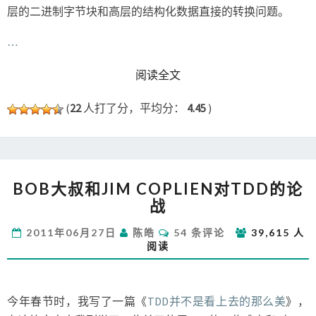
层的二进制字节块和高层的结构化数据直接的转换问题。
…
READ MORE
阅读全文
(
22
人打了分，平均分：
4.45
)
BOB
BOB大叔和JIM COPLIEN对TDD的论
大
战
叔
和
评
2011年06月27日
陈皓
54 条评论
39,615 人
JIM
论
阅读
COPLIEN
对
TDD
的
今年春节时，我写了一篇《
TDD并不是看上去的那么美
》，
论