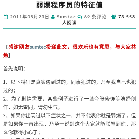
弱爆程序员的特征值
爆
程
评
2011年08月23日
Sumtec
69 条评论
73,558
序
论
人阅读
员
的
特
征
【
感谢网友
sumtec
投递此文，很欢乐也有意思，与大家共
值
勉
】
首先说明：
1、以下特征是真实遇到过的，同事犯过的，乃至我自己也犯
过的；
2、为了剧情需要，某些例子进行了一些夸张修饰等演绎创
作，如无雷同，请勿生气；
3、如果你出现过以下症状之一，并不代表你就是弱爆了，但
是如果你一直出现，乃至一说到这个大家就能联想到你，那
么你就得小心了；