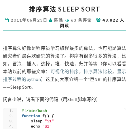
排
排序算法 SLEEP SORT
序
算
评
2011年06月23日
陈皓
63 条评论
48,822 人
法
论
阅读
SLEEP
SORT
排序算法好像是程序员学习编程最多的算法，也可能是算法
研究者们最喜欢研究的算法了。排序有很多很多的算法，比
如，冒泡，插入，选择，堆，快速，归并等等（你可以看看
本站以前的那些文章：
可视化的排序
，
排序算法比较
，
显示
排序过程的python
）这里向大家介绍一个“巨NB”的排序算法
——Sleep Sort。
闲言少说，请看下面的代码（用Shell脚本写的）
#!/bin/bash
function
 f() {
    sleep 
"$1"
    echo 
"$1"