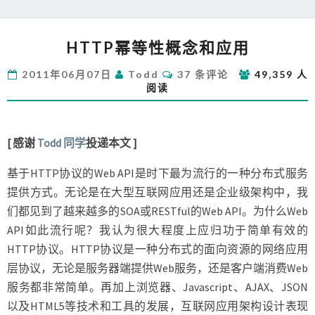
HTTP
HTTP幂等性概念和应用
幂
等
评
2011年06月07日
Todd
37 条评论
49,359 人
性
论
阅读
概
念
和
应
[ 感谢
Todd 同学
投递本文 ]
用
基于HTTP协议的Web API是时下最为流行的一种分布式服务
提供方式。无论是在大型互联网应用还是企业级架构中，我
们都见到了越来越多的SOA或RESTful的Web API。为什么Web
API如此流行呢？我认为很大程度上应归功于简单有效的
HTTP协议。HTTP协议是一种分布式的面向资源的网络应用
层协议，无论是服务器端提供Web服务，还是客户端消费Web
服务都非常简单。再加上浏览器、Javascript、AJAX、JSON
以及HTML5等技术和工具的发展，互联网应用架构设计表现