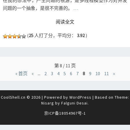
在我的想法中，产生问题的根源，是多线程模型作为对并发
问题的一个抽象，是很不完善的。
…
READ MORE
阅读全文
(
25
人打了分，平均分：
3.92
)
Posts
navigation
第 8 / 11 页
« 首页
«
...
2
3
4
5
6
7
8
9
10
11
»
CoolShell.cn © 2026
|
Powered by
WordPress
|
Based on Theme:
Nisarg by
Falguni Desai
.
京ICP备18054967号-1