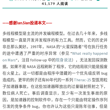
记：
论
41,179 人阅读
对
线
程
模
——感谢Ian.Sian投递本文——
型
的
多线程模型是主流的并发编程模型。在过去几十年来，多线
批
程模型一直是开发并发程序的有力工具。然而，它的历史并
评
非总那么美好。1997年，NASA 的“火星探路者”号在执行任务
的途中遭遇了严重的时序异常（参见 “
What really happend
on Mars
“，注目 follow-up 中的
现身说法
），无法发回探测数
据。如果不是 NASA 远程刷新了程序，它的结局就只能是报废
在火星上。这一切都是由程序中潜藏的一个优先级反转 bug
造成的。更早的例子还有80年代的一系列
Therac-25
型医用粒
子加速器事故。在这些加速器释放出的过量辐射照射之下，
数位病人死亡。事后调查显示，至少有一次发生事故的原
因，是加速器的控制软件中，存在一个只能由特定操作序列
引发的竞争条件 bug。你也许认为这些只是陈年往事，但是