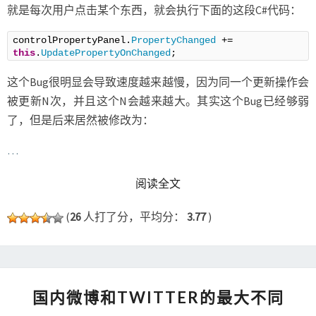
就是每次用户点击某个东西，就会执行下面的这段C#代码：
controlPropertyPanel.
PropertyChanged
 += 
this
.
UpdatePropertyOnChanged
;
这个Bug很明显会导致速度越来越慢，因为同一个更新操作会
被更新N次，并且这个N会越来越大。其实这个Bug已经够弱
了，但是后来居然被修改为：
…
READ MORE
阅读全文
(
26
人打了分，平均分：
3.77
)
国
国内微博和TWITTER的最大不同
内
微