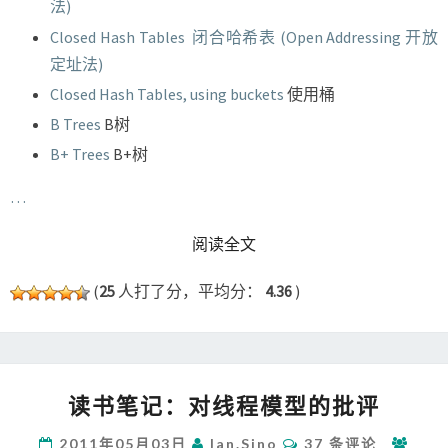
法)
Closed Hash Tables 闭合哈希表 (Open Addressing 开放
定址法)
Closed Hash Tables, using buckets
使用桶
B Trees
B树
B+ Trees
B+树
…
READ MORE
阅读全文
(
25
人打了分，平均分：
4.36
)
读
读书笔记：对线程模型的批评
书
笔
评
2011年05月03日
Ian.sino
37 条评论