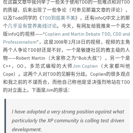
在这篇文章中我列举了一些关于使用TDD的一些难点和对TDD
战
的质疑，后来出现了一些争论（可参见那篇文章的评论），
以及Todd同学的《
TDD到底美不美
》，还有infoQ中文上的那
个
几乎没有营养离线讨论
。今天，有网友给我推来一个英文
版infoQ的视频——“
Coplien and Martin Debate TDD, CDD and
Professionalism
”，这是2008年2月18日的视频，视频的主角
两个人争论TDD好还是不好，一个是敏捷社区的教主级的人
物——Robert Martin（大家称之为“Bob大叔”），另一个是
C++，OO，多范式编程的大师
Jim Coplien
（大家都叫他
Cope）。这两个人对TDD的见解有分歧。Coplien的很多观点
和我之前的不谋而合，而他自己称他是坚决强烈地站在TDD
的对立面上。下面是Jim的原话：
I have adopted a very strong position against what
particularly the XP community is calling test driven
development.