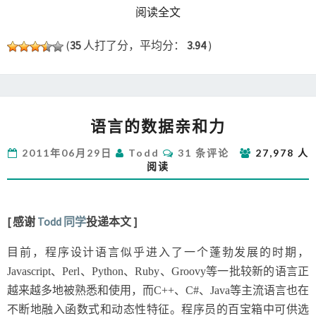
READ MORE
阅读全文
(
35
人打了分，平均分：
3.94
)
语
语言的数据亲和力
言
的
评
2011年06月29日
Todd
31 条评论
27,978 人
数
论
阅读
据
亲
和
力
[ 感谢
Todd 同学
投递本文 ]
目前，程序设计语言似乎进入了一个蓬勃发展的时期，
Javascript、Perl、Python、Ruby、Groovy等一批较新的语言正
越来越多地被熟悉和使用，而C++、C#、Java等主流语言也在
不断地融入函数式和动态性特征。程序员的百宝箱中可供选