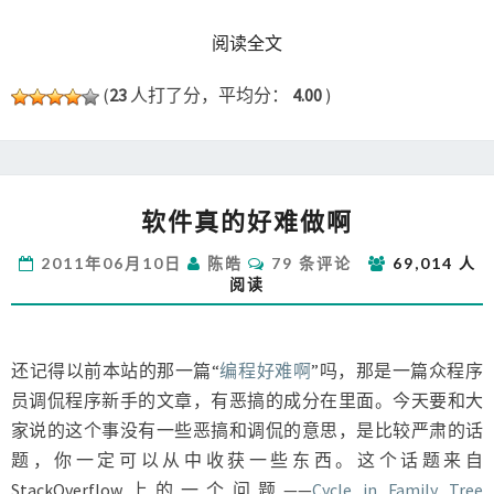
READ MORE
阅读全文
(
23
人打了分，平均分：
4.00
)
软
软件真的好难做啊
件
真
评
2011年06月10日
陈皓
79 条评论
69,014 人
的
论
阅读
好
难
做
啊
还记得以前本站的那一篇“
编程好难啊
”吗，那是一篇众程序
员调侃程序新手的文章，有恶搞的成分在里面。今天要和大
家说的这个事没有一些恶搞和调侃的意思，是比较严肃的话
题，你一定可以从中收获一些东西。这个话题来自
StackOverflow上的一个问题——
Cycle in Family Tree