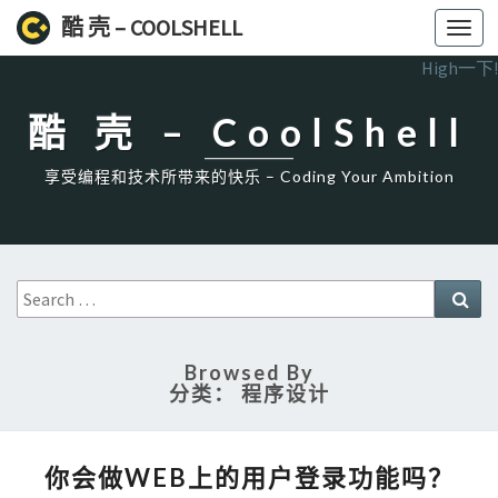
酷 壳 – COOLSHELL
Toggl
navig
High一下!
酷 壳 – CoolShell
享受编程和技术所带来的快乐 – Coding Your Ambition
Search
Sea
for:
Browsed By
分类：
程序设计
你
你会做WEB上的用户登录功能吗？
会